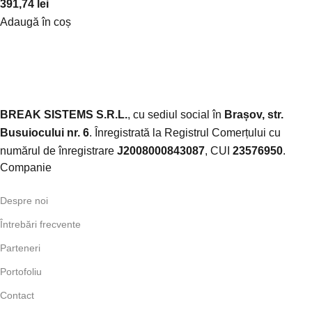
391,74
lei
Adaugă în coș
BREAK SISTEMS S.R.L.
, cu sediul social în
Brașov, str.
Busuiocului nr. 6
. Înregistrată la Registrul Comerțului cu
numărul de înregistrare
J2008000843087
, CUI
23576950
.​
Companie
Despre noi
Întrebări frecvente
Parteneri
Portofoliu
Contact