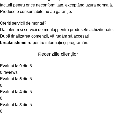
facturii pentru orice neconformitate, exceptând uzura normală.
Produsele consumabile nu au garanție.
Oferiți servicii de montaj?
Da, oferim și servicii de montaj pentru produsele achiziționate.
După finalizarea comenzii, vă rugăm să accesați
breaksistems.ro
pentru informații și programări.
Recenziile clienților
Evaluat la
0
din 5
0 reviews
Evaluat la
5
din 5
0
Evaluat la
4
din 5
0
Evaluat la
3
din 5
0