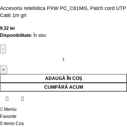
Accesoriu retelistica PXW PC_C61MG, Patch cord UTP
Cat6 1m gri
9,32
lei
Disponibilitate:
În stoc
ADAUGĂ ÎN COȘ
CUMPĂRĂ ACUM
Meniu
Favorite
0
items
Coș