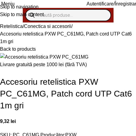
Autentificare/Înregistra
Meniu
Skip to navigation
Skip to main content
Retelistica
Conectica si accesorii
Accesoriu retelistica PXW PC_C61MG, Patch cord UTP Cat6
1m gri
Back to products
Livrare gratuită peste 1000 lei (fără TVA)
Accesoriu retelistica PXW
PC_C61MG, Patch cord UTP Cat6
1m gri
9,32
lei
SKU:
PC_C61MG
Producător:
PXW