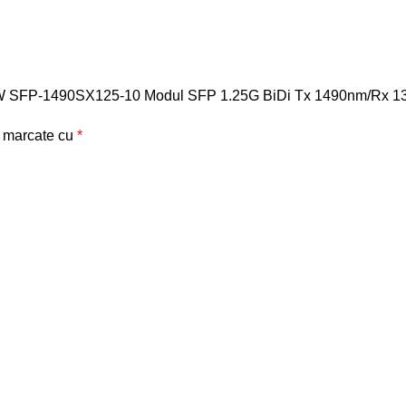
tica PXW SFP-1490SX125-10 Modul SFP 1.25G BiDi Tx 1490nm/R
t marcate cu
*