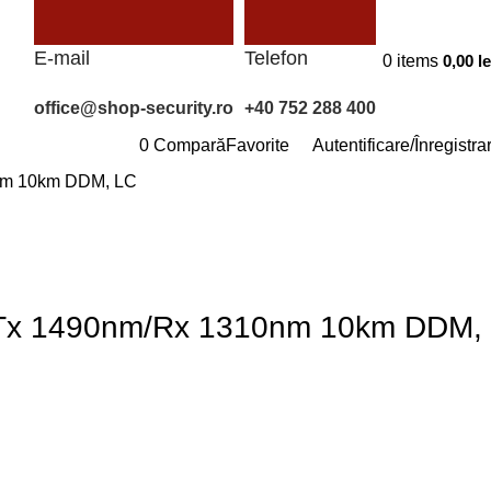
E-mail
Telefon
0
items
0,00
le
office@shop-security.ro
+40 752 288 400
0
Compară
Favorite
Autentificare/Înregistra
0nm 10km DDM, LC
i Tx 1490nm/Rx 1310nm 10km DDM,