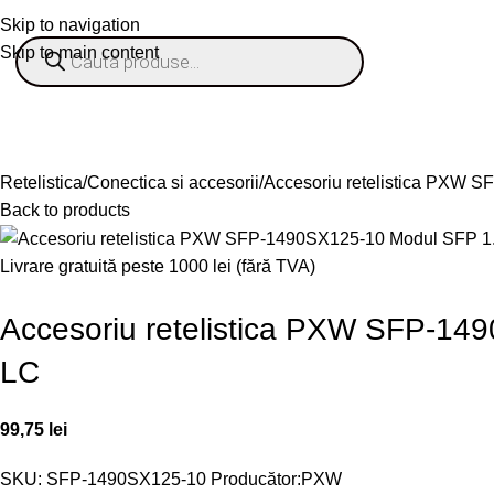
Skip to navigation
Skip to main content
% OFERTE
Refurbished
Companie
Blog
Contact
ategorii
Retelistica
Conectica si accesorii
Accesoriu retelistica PXW
Back to products
Livrare gratuită peste 1000 lei (fără TVA)
Accesoriu retelistica PXW SFP-1
LC
99,75
lei
SKU:
SFP-1490SX125-10
Producător:
PXW