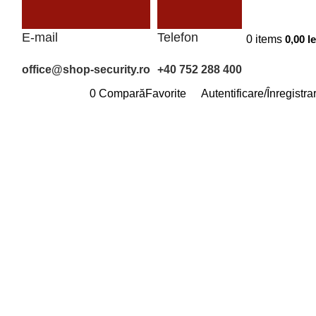
E-mail
Telefon
0
items
0,00
le
office@shop-security.ro
+40 752 288 400
0
Compară
Favorite
Autentificare/Înregistra