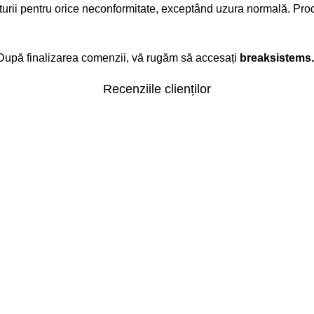
cturii pentru orice neconformitate, exceptând uzura normală. Pr
. După finalizarea comenzii, vă rugăm să accesați
breaksistems.
Recenziile clienților