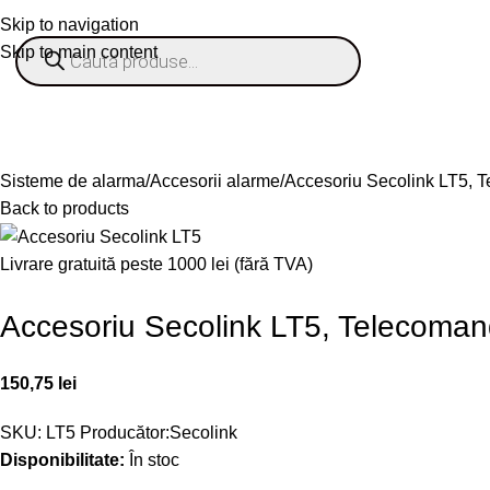
Skip to navigation
Skip to main content
% OFERTE
Refurbished
Companie
Blog
Contact
ategorii
Sisteme de alarma
Accesorii alarme
Accesoriu Secolink LT5, 
Back to products
Livrare gratuită peste 1000 lei (fără TVA)
Accesoriu Secolink LT5, Telecoman
150,75
lei
SKU:
LT5
Producător:
Secolink
Disponibilitate:
În stoc