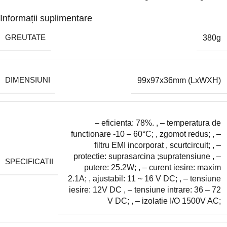
Informații suplimentare
GREUTATE
380g
DIMENSIUNI
99x97x36mm (LxWXH)
– eficienta: 78%.
,
– temperatura de
functionare -10 – 60°C;
,
zgomot redus;
,
–
filtru EMI incorporat
,
scurtcircuit;
,
–
protectie: suprasarcina ;supratensiune
,
–
SPECIFICATII
putere: 25.2W;
,
– curent iesire: maxim
2.1A;
,
ajustabil: 11 ~ 16 V DC;
,
– tensiune
iesire: 12V DC
,
– tensiune intrare: 36 – 72
V DC;
,
– izolatie I/O 1500V AC;