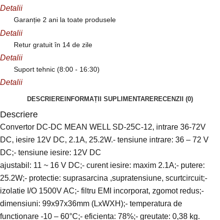
Detalii
Garanție 2 ani la toate produsele
Detalii
Retur gratuit în 14 de zile
Detalii
Suport tehnic (8:00 - 16:30)
Detalii
DESCRIERE
INFORMAȚII SUPLIMENTARE
RECENZII (0)
Descriere
Convertor DC-DC MEAN WELL SD-25C-12, intrare 36-72V
DC, iesire 12V DC, 2.1A, 25.2W.- tensiune intrare: 36 – 72 V
DC;- tensiune iesire: 12V DC
ajustabil: 11 ~ 16 V DC;- curent iesire: maxim 2.1A;- putere:
25.2W;- protectie: suprasarcina ,supratensiune, scurtcircuit;-
izolatie I/O 1500V AC;- filtru EMI incorporat, zgomot redus;-
dimensiuni: 99x97x36mm (LxWXH);- temperatura de
functionare -10 – 60°C;- eficienta: 78%;- greutate: 0,38 kg.