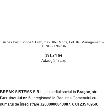
Acces Point Bridge 5 GHz, max. 867 Mbps, PoE IN, Management –
TENDA TND-O6
391,74
lei
Adaugă în coș
BREAK SISTEMS S.R.L.
, cu sediul social în
Brașov, str.
Busuiocului nr. 6
. Înregistrată la Registrul Comerțului cu
numărul de înregistrare
J2008000843087
, CUI
23576950
.​