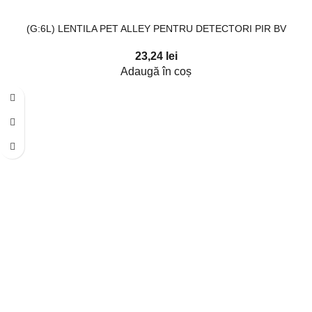
(G:6L) LENTILA PET ALLEY PENTRU DETECTORI PIR BV
23,24
lei
Adaugă în coș