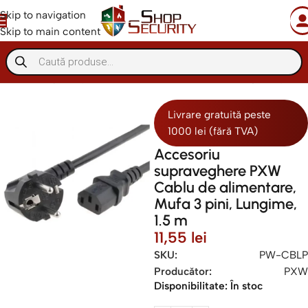
Skip to navigation
Skip to main content
ccesorii supraveghere
Video balun si mufe
Mufe supraveghere
Livrare gratuită peste
1000 lei (fără TVA)
Accesoriu
supraveghere PXW
Cablu de alimentare,
Mufa 3 pini, Lungime,
1.5 m
11,55
lei
SKU:
PW-CBLP
Producător:
PXW
Disponibilitate:
În stoc