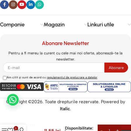
Companie
Magazin
Linkuri utile
Abonare Newsletter
Pentru a fi mereu la curent cu cele mai noi oferte, abonează-te la
newsletter.
Am citit și sunt de acord cu
regulamentul de prelucrare a datelor
Copyright ©2026. Toate drepturile rezervate. Powered by
Italic
.
Accesoriu
supraveghere
PXW Cablu
de
Disponibilitate:
0
11,55
lei