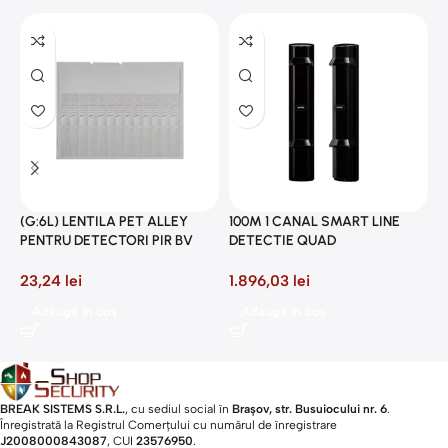
2
P
(G:6L) LENTILA PET ALLEY
100M 1 CANAL SMART LINE
8
PENTRU DETECTORI PIR BV
DETECTIE QUAD
23,24
lei
1.896,03
lei
Adaugă în coș
Adaugă în coș
BREAK SISTEMS S.R.L.
, cu sediul social în
Brașov, str. Busuiocului nr. 6
.
Înregistrată la Registrul Comerțului cu numărul de înregistrare
J2008000843087
, CUI
23576950
.​