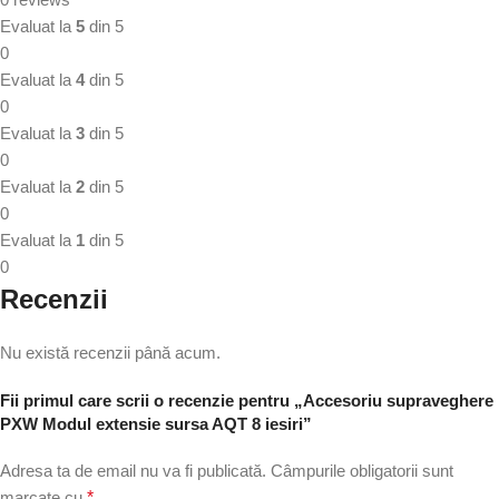
Evaluat la
5
din 5
0
Evaluat la
4
din 5
0
Evaluat la
3
din 5
0
Evaluat la
2
din 5
0
Evaluat la
1
din 5
0
Recenzii
Nu există recenzii până acum.
Fii primul care scrii o recenzie pentru „Accesoriu supraveghere
PXW Modul extensie sursa AQT 8 iesiri”
Adresa ta de email nu va fi publicată.
Câmpurile obligatorii sunt
marcate cu
*