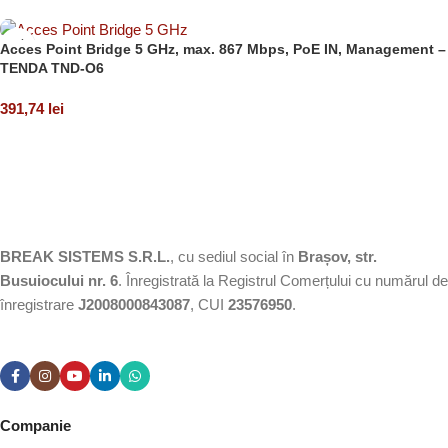
Adaugă în coș
Acces Point Bridge 5 GHz, max. 867 Mbps, PoE IN, Management –
TENDA TND-O6
391,74
lei
Adaugă în coș
BREAK SISTEMS S.R.L.
, cu sediul social în
Brașov, str.
Busuiocului nr. 6
. Înregistrată la Registrul Comerțului cu numărul de
înregistrare
J2008000843087
, CUI
23576950
.​
Companie