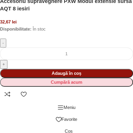
Accesoriu supraveghere PXW Modul extensie sursa
AQT 8 iesiri
32,67
lei
Disponibilitate:
În stoc
Adaugă în coș
Cumpără acum
Meniu
Favorite
Coș