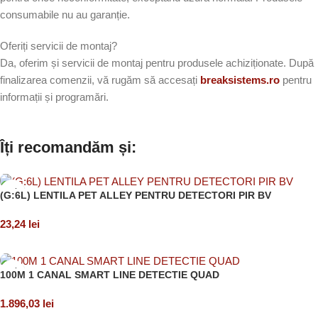
consumabile nu au garanție.
Oferiți servicii de montaj?
Da, oferim și servicii de montaj pentru produsele achiziționate. După
finalizarea comenzii, vă rugăm să accesați
breaksistems.ro
pentru
informații și programări.
Îți recomandăm și:
(G:6L) LENTILA PET ALLEY PENTRU DETECTORI PIR BV
23,24
lei
Adaugă în coș
100M 1 CANAL SMART LINE DETECTIE QUAD
1.896,03
lei