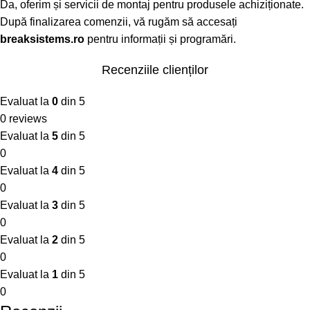
Da, oferim și servicii de montaj pentru produsele achiziționate.
După finalizarea comenzii, vă rugăm să accesați
breaksistems.ro
pentru informații și programări.
Recenziile clienților
Evaluat la
0
din 5
0 reviews
Evaluat la
5
din 5
0
Evaluat la
4
din 5
0
Evaluat la
3
din 5
0
Evaluat la
2
din 5
0
Evaluat la
1
din 5
0