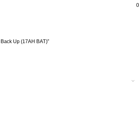
0
u Back Up (17AH BAT)”