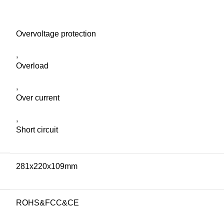
Overvoltage protection
,
Overload
,
Over current
,
Short circuit
281x220x109mm
ROHS&FCC&CE