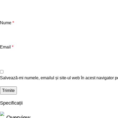
Nume
*
Email
*
Salvează-mi numele, emailul și site-ul web în acest navigator p
Specificații
Overview