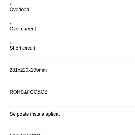
,
Overload
,
Over current
,
Short circuit
281x220x109mm
ROHS&FCC&CE
Se poate instala aplicat