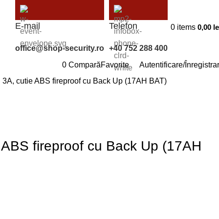
E-mail
Telefon
0
items
0,00
le
office@shop-security.ro
+40 752 288 400
0
Compară
Favorite
Autentificare/Înregistra
, cutie ABS fireproof cu Back Up (17AH BAT)
ABS fireproof cu Back Up (17AH