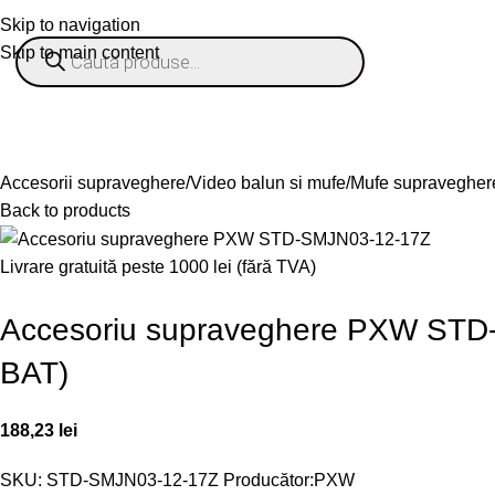
Skip to navigation
Skip to main content
% OFERTE
Refurbished
Companie
Blog
Contact
ategorii
Accesorii supraveghere
Video balun si mufe
Mufe supravegher
Back to products
Livrare gratuită peste 1000 lei (fără TVA)
Accesoriu supraveghere PXW STD-
BAT)
188,23
lei
SKU:
STD-SMJN03-12-17Z
Producător:
PXW