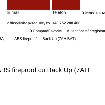
E-mail
Telefon
0
items
0,00
le
office@shop-security.ro
+40 752 288 400
0
Compară
Favorite
Autentificare/Înregistra
 cutie ABS fireproof cu Back Up (7AH BAT)
BS fireproof cu Back Up (7AH