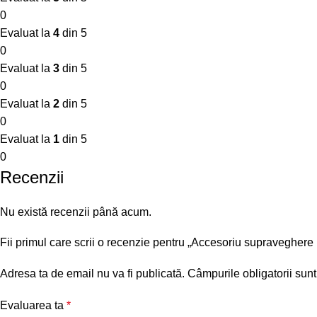
0
Evaluat la
4
din 5
0
Evaluat la
3
din 5
0
Evaluat la
2
din 5
0
Evaluat la
1
din 5
0
Recenzii
Nu există recenzii până acum.
Fii primul care scrii o recenzie pentru „Accesoriu supraveg
Adresa ta de email nu va fi publicată.
Câmpurile obligatorii sun
Evaluarea ta
*