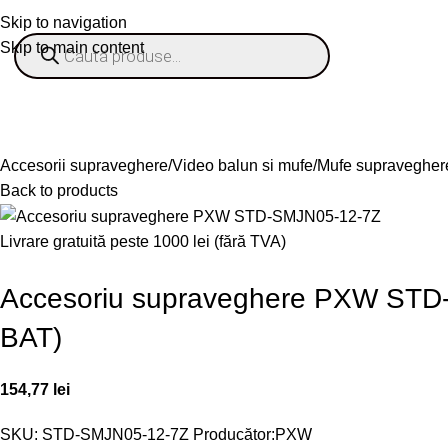
Skip to navigation
Skip to main content
% OFERTE
Refurbished
Companie
Blog
Contact
ategorii
Accesorii supraveghere
Video balun si mufe
Mufe supravegher
Back to products
Livrare gratuită peste 1000 lei (fără TVA)
Accesoriu supraveghere PXW STD-
BAT)
154,77
lei
SKU:
STD-SMJN05-12-7Z
Producător:
PXW