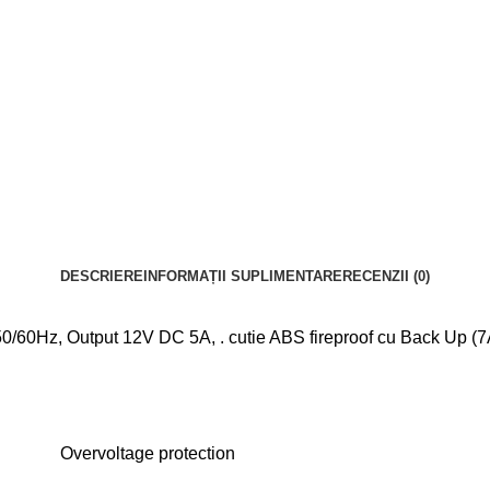
DESCRIERE
INFORMAȚII SUPLIMENTARE
RECENZII (0)
Hz, Output 12V DC 5A, . cutie ABS fireproof cu Back Up (7AH B
Overvoltage protection