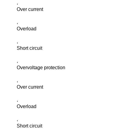
,
Over current
,
Overload
,
Short circuit
,
Overvoltage protection
,
Over current
,
Overload
,
Short circuit