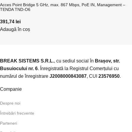
Acces Point Bridge 5 GHz, max. 867 Mbps, PoE IN, Management –
TENDA TND-O6
391,74
lei
Adaugă în coș
BREAK SISTEMS S.R.L.
, cu sediul social în
Brașov, str.
Busuiocului nr. 6
. Înregistrată la Registrul Comerțului cu
numărul de înregistrare
J2008000843087
, CUI
23576950
.​
Companie
Despre noi
Întrebări frecvente
Parteneri