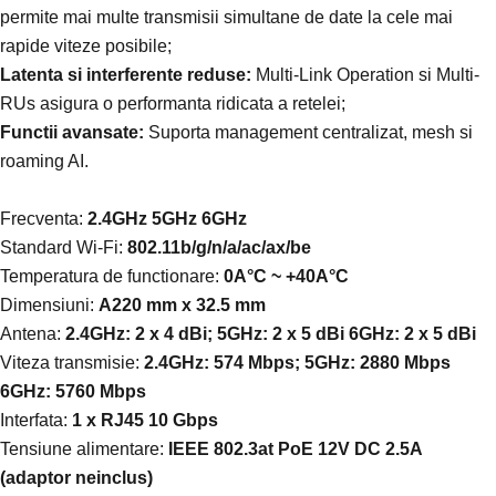
permite mai multe transmisii simultane de date la cele mai
rapide viteze posibile;
Latenta si interferente reduse:
Multi-Link Operation si Multi-
RUs asigura o performanta ridicata a retelei;
Functii avansate:
Suporta management centralizat, mesh si
roaming AI.
Frecventa:
2.4GHz 5GHz 6GHz
Standard Wi-Fi:
802.11b/g/n/a/ac/ax/be
Temperatura de functionare:
0A°C ~ +40A°C
Dimensiuni:
A220 mm x 32.5 mm
Antena:
2.4GHz: 2 x 4 dBi; 5GHz: 2 x 5 dBi 6GHz: 2 x 5 dBi
Viteza transmisie:
2.4GHz: 574 Mbps; 5GHz: 2880 Mbps
6GHz: 5760 Mbps
Interfata:
1 x RJ45 10 Gbps
Tensiune alimentare:
IEEE 802.3at PoE 12V DC 2.5A
(adaptor neinclus)