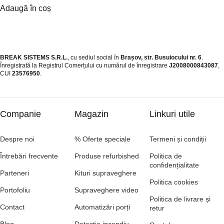
Adaugă în coș
BREAK SISTEMS S.R.L.
, cu sediul social în
Brașov, str. Busuiocului nr. 6
.
Înregistrată la Registrul Comerțului cu numărul de înregistrare
J2008000843087
,
CUI
23576950
.​
Companie
Magazin
Linkuri utile
Despre noi
% Oferte speciale
Termeni și condiții
Întrebări frecvente
Produse refurbished
Politica de
confidențialitate
Parteneri
Kituri supraveghere
Politica cookies
Portofoliu
Supraveghere video
Politica de livrare și
Contact
Automatizări porți
retur