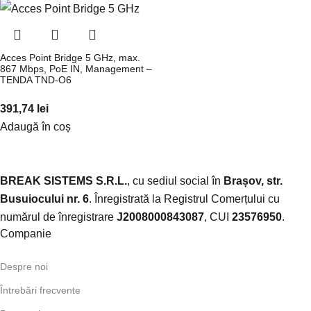
Acces Point Bridge 5 GHz, max.
867 Mbps, PoE IN, Management –
TENDA TND-O6
391,74
lei
Adaugă în coș
BREAK SISTEMS S.R.L.
, cu sediul social în
Brașov, str.
Busuiocului nr. 6
. Înregistrată la Registrul Comerțului cu
numărul de înregistrare
J2008000843087
, CUI
23576950
.​
Companie
Despre noi
Întrebări frecvente