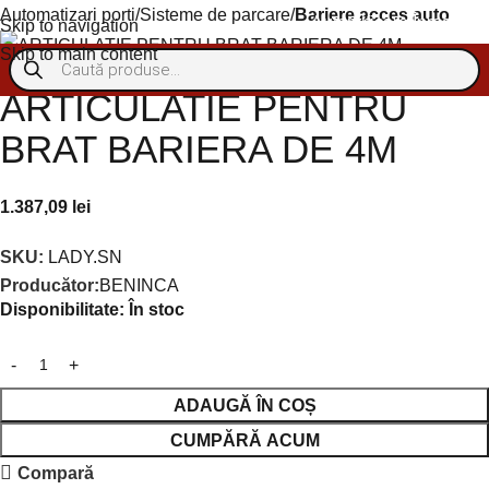
Automatizari porti
Sisteme de parcare
Bariere acces auto
Autentificare/Înregistra
Skip to navigation
Skip to main content
Livrare gratuită peste 1000 lei (fără TVA)
ARTICULATIE PENTRU
BRAT BARIERA DE 4M
1.387,09
lei
SKU:
LADY.SN
Producător:
BENINCA
Disponibilitate:
În stoc
ADAUGĂ ÎN COȘ
CUMPĂRĂ ACUM
Compară