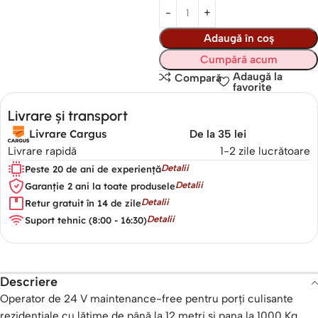
Adaugă în coș
Cumpără acum
Adaugă la
Compară
favorite
Livrare și transport
Livrare Cargus
De la 35 lei
Livrare rapidă
1-2 zile lucrătoare
Detalii
Peste 20 de ani de experiență
Detalii
Garanție 2 ani la toate produsele
Detalii
Retur gratuit în 14 de zile
Detalii
Suport tehnic (8:00 - 16:30)
Descriere
Operator de 24 V maintenance-free pentru porți culisante
rezidențiale cu lățime de până la 12 metri si pana la 1000 Kg.