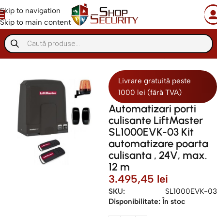
Skip to navigation
Skip to main content
Automatizari porti
Porti culisante
Automatizare porti culisante
Livrare gratuită peste
1000 lei (fără TVA)
Automatizari porti
culisante LiftMaster
SL1000EVK-03 Kit
automatizare poarta
culisanta , 24V, max.
12 m
3.495,45
lei
SKU:
SL1000EVK-03
Disponibilitate:
În stoc