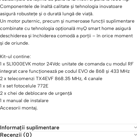
Componentele de înaltă calitate și tehnologia inovatoare
asigură robustețe și o durată lungă de viață.
Un motor puternic, precum și numeroase funcții suplimentare
combinate cu tehnologia opțională myQ smart home asigură
deschiderea și închiderea comodă a porții – în orice moment
și de oriunde.
Kit-ul contine:
1 x SL1000EVK motor 24Vdc unitate de comanda cu modul RF
integrat care funcționează pe codul EVO de 868 și 433 MHz
2 x telecomenzi TX4EVF 868.35 MHz, 4 canale
1 x set fotocelule 772E
2 x chei de deblocare de urgență
1 x manual de instalare
Accesorii montaj.
Informații suplimentare
Recenzii (0)