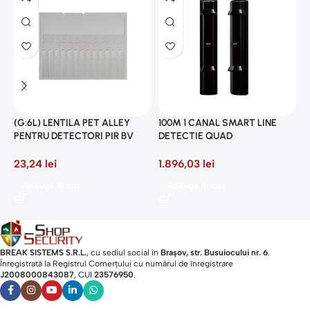
2
P
(G:6L) LENTILA PET ALLEY
100M 1 CANAL SMART LINE
8
PENTRU DETECTORI PIR BV
DETECTIE QUAD
23,24
lei
1.896,03
lei
Adaugă în coș
Adaugă în coș
BREAK SISTEMS S.R.L.
, cu sediul social în
Brașov, str. Busuiocului nr. 6
.
Înregistrată la Registrul Comerțului cu numărul de înregistrare
J2008000843087
, CUI
23576950
.​