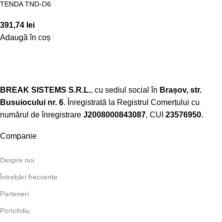
TENDA TND-O6
391,74
lei
Adaugă în coș
BREAK SISTEMS S.R.L.
, cu sediul social în
Brașov, str.
Busuiocului nr. 6
. Înregistrată la Registrul Comerțului cu
numărul de înregistrare
J2008000843087
, CUI
23576950
.​
Companie
Despre noi
Întrebări frecvente
Parteneri
Portofoliu