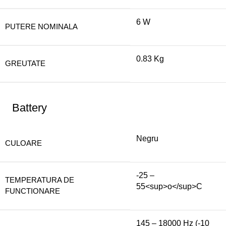
6 W
PUTERE NOMINALA
0.83 Kg
GREUTATE
Battery
Negru
CULOARE
-25 –
TEMPERATURA DE
55<sup>o</sup>C
FUNCTIONARE
145 – 18000 Hz (-10