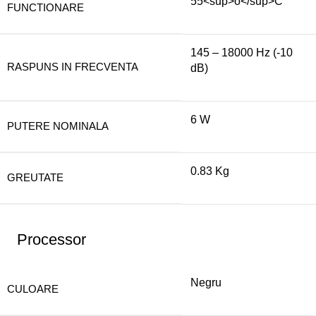
55<sup>o</sup>C
FUNCTIONARE
145 – 18000 Hz (-10
RASPUNS IN FRECVENTA
dB)
6 W
PUTERE NOMINALA
0.83 Kg
GREUTATE
Processor
Negru
CULOARE