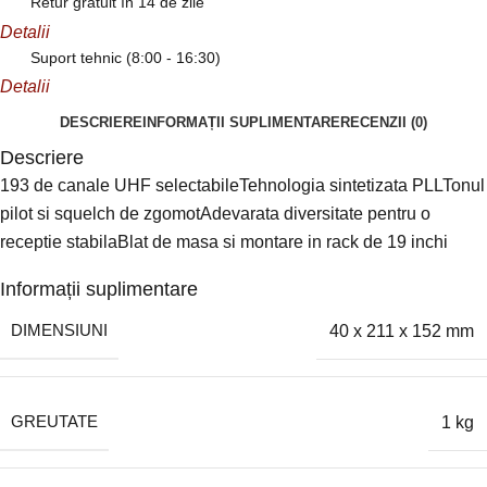
Retur gratuit în 14 de zile
Detalii
Suport tehnic (8:00 - 16:30)
Detalii
DESCRIERE
INFORMAȚII SUPLIMENTARE
RECENZII (0)
Descriere
193 de canale UHF selectabileTehnologia sintetizata PLLTonul
pilot si squelch de zgomotAdevarata diversitate pentru o
receptie stabilaBlat de masa si montare in rack de 19 inchi
Informații suplimentare
DIMENSIUNI
40 x 211 x 152 mm
GREUTATE
1 kg