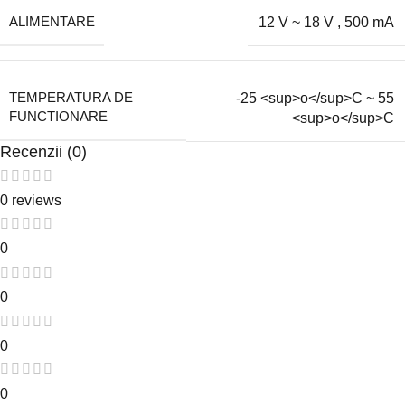
ALIMENTARE
12 V ~ 18 V
,
500 mA
-25 <sup>o</sup>C ~ 55
TEMPERATURA DE
FUNCTIONARE
<sup>o</sup>C
Recenzii (0)
0 reviews
0
0
0
0