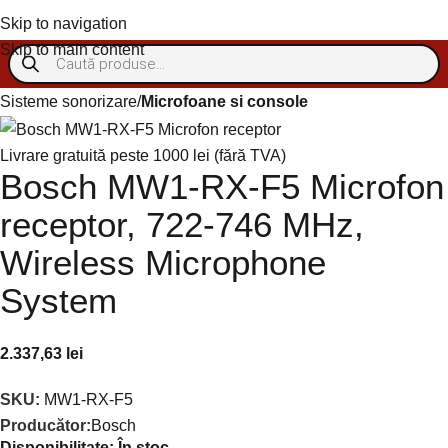
Autentificare/Înregistra
Skip to navigation
Skip to main content
Sisteme sonorizare
Microfoane si console
Livrare gratuită peste 1000 lei (fără TVA)
Bosch MW1-RX-F5 Microfon
receptor, 722-746 MHz,
Wireless Microphone
System
2.337,63
lei
SKU:
MW1-RX-F5
Producător:
Bosch
Disponibilitate:
În stoc