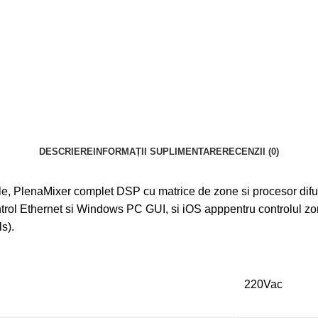
DESCRIERE
INFORMAȚII SUPLIMENTARE
RECENZII (0)
, PlenaMixer complet DSP cu matrice de zone si procesor difuzor
ontrol Ethernet si Windows PC GUI, si iOS apppentru controlul
s).
220Vac