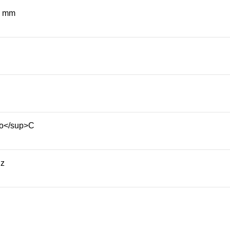
8 mm
>o</sup>C
Hz