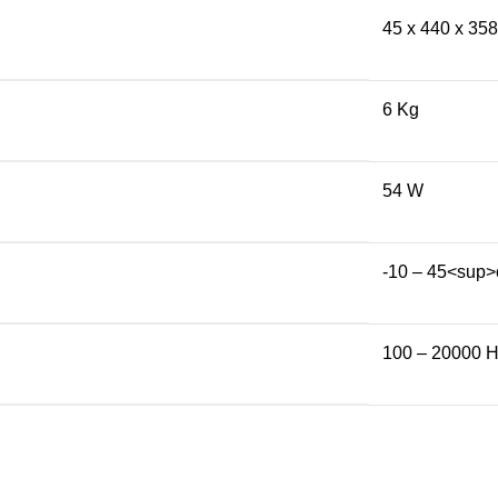
45 x 440 x 35
6 Kg
54 W
-10 – 45<sup
100 – 20000 