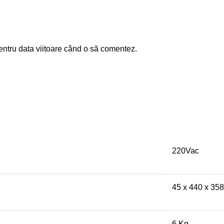
entru data viitoare când o să comentez.
220Vac
45 x 440 x 35
6 Kg