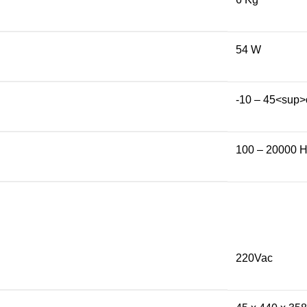
54 W
-10 – 45<sup
100 – 20000 
220Vac