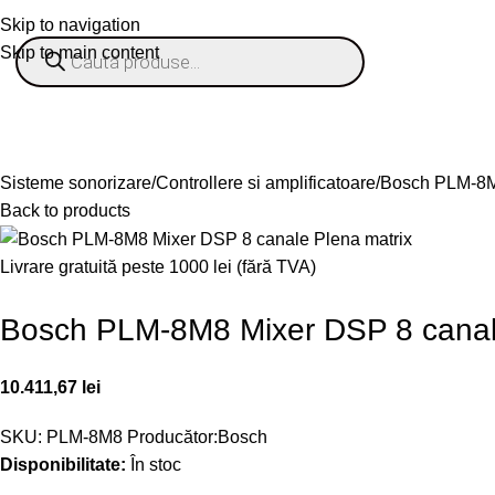
Skip to navigation
Skip to main content
% OFERTE
Refurbished
Companie
Blog
Contact
ategorii
Sisteme sonorizare
Controllere si amplificatoare
Bosch PLM-8M8
Back to products
Livrare gratuită peste 1000 lei (fără TVA)
Bosch PLM-8M8 Mixer DSP 8 canal
10.411,67
lei
SKU:
PLM-8M8
Producător:
Bosch
Disponibilitate:
În stoc