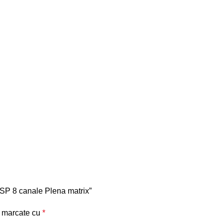
DSP 8 canale Plena matrix”
t marcate cu
*