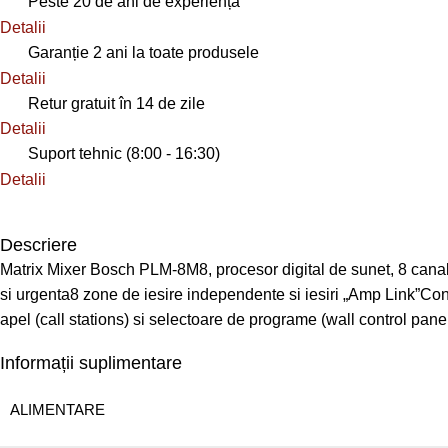
Peste 20 de ani de experiență
Detalii
Garanție 2 ani la toate produsele
Detalii
Retur gratuit în 14 de zile
Detalii
Suport tehnic (8:00 - 16:30)
Detalii
Descriere
Matrix Mixer Bosch PLM-8M8, procesor digital de sunet, 8 canale
si urgenta8 zone de iesire independente si iesiri „Amp Link”C
apel (call stations) si selectoare de programe (wall control panel
Informații suplimentare
ALIMENTARE