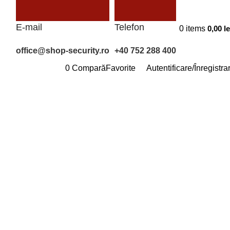
E-mail
Telefon
0
items
0,00
le
office@shop-security.ro
+40 752 288 400
0
Compară
Favorite
Autentificare/Înregistra