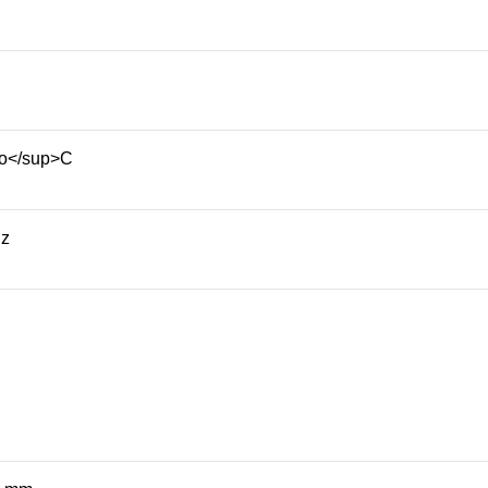
>o</sup>C
Hz