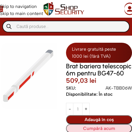
Skip to navigation
Skip to main content
matizari porti
Sisteme de parcare
Accesorii sisteme de parcare
Livrare gratuită peste
1000 lei (fără TVA)
Brat bariera telescopic
6m pentru BG47-60
509,03
lei
SKU:
AK-TBB06W
Disponibilitate:
În stoc
Adaugă în coș
Cumpără acum