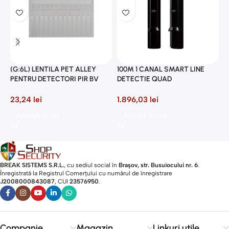
2
P
(G:6L) LENTILA PET ALLEY
100M 1 CANAL SMART LINE
8
PENTRU DETECTORI PIR BV
DETECTIE QUAD
23,24
lei
1.896,03
lei
Adaugă în coș
Adaugă în coș
BREAK SISTEMS S.R.L.
, cu sediul social în
Brașov, str. Busuiocului nr. 6
.
Înregistrată la Registrul Comerțului cu numărul de înregistrare
J2008000843087
, CUI
23576950
.​
Companie
Magazin
Linkuri utile