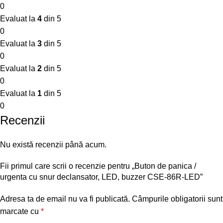
0
Evaluat la
4
din 5
0
Evaluat la
3
din 5
0
Evaluat la
2
din 5
0
Evaluat la
1
din 5
0
Recenzii
Nu există recenzii până acum.
Fii primul care scrii o recenzie pentru „Buton de panica /
urgenta cu snur declansator, LED, buzzer CSE-86R-LED”
Adresa ta de email nu va fi publicată.
Câmpurile obligatorii sunt
marcate cu
*