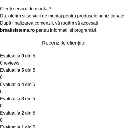
Oferiți servicii de montaj?
Da, oferim și servicii de montaj pentru produsele achiziționate.
După finalizarea comenzii, vă rugăm să accesați
breaksistems.ro
pentru informații și programări.
Recenziile clienților
Evaluat la
0
din 5
0 reviews
Evaluat la
5
din 5
0
Evaluat la
4
din 5
0
Evaluat la
3
din 5
0
Evaluat la
2
din 5
0
Evaluat la
1
din 5