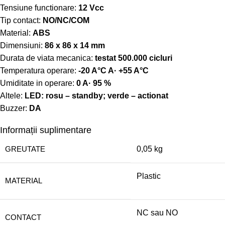
Tensiune functionare:
12 Vcc
Tip contact:
NO/NC/COM
Material:
ABS
Dimensiuni:
86 x 86 x 14 mm
Durata de viata mecanica:
testat 500.000 cicluri
Temperatura operare:
-20 A°C A· +55 A°C
Umiditate in operare:
0 A· 95 %
Altele:
LED: rosu – standby; verde – actionat
Buzzer:
DA
Informații suplimentare
GREUTATE
0,05 kg
Plastic
MATERIAL
NC sau NO
CONTACT