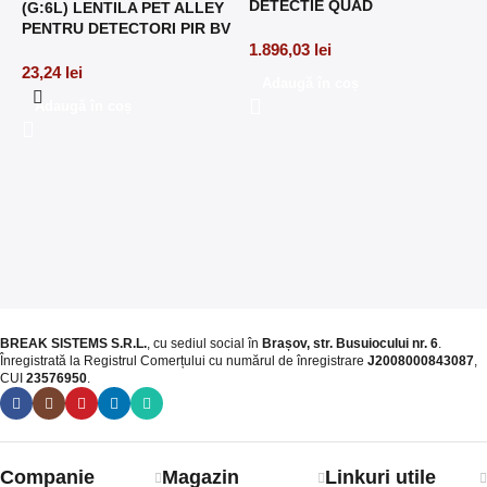
DETECTIE QUAD
(G:6L) LENTILA PET ALLEY
PENTRU DETECTORI PIR BV
1.896,03
lei
23,24
lei
Adaugă în coș
2
Adaugă în coș
P
8
BREAK SISTEMS S.R.L.
, cu sediul social în
Brașov, str. Busuiocului nr. 6
.
Înregistrată la Registrul Comerțului cu numărul de înregistrare
J2008000843087
,
CUI
23576950
.​
Companie
Magazin
Linkuri utile