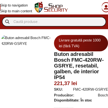
Skip to navigation
Skip to main content
e incendiu
Anti-incendiu conventional
Sirene/butoane conventionale
Livrare gratuită peste 1000
lei (fără TVA)
Buton adresabil
Bosch FMC-420RW-
GSRYE, resetabil,
galben, de interior
IP54
221,37
lei
SKU:
FMC-420RW-GSRYE
Producător:
Bosch
Disponibilitate:
În stoc