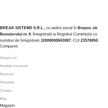
BREAK SISTEMS S.R.L.
, cu sediul social în
Brașov, str.
Busuiocului nr. 6
. Înregistrată la Registrul Comerțului cu
numărul de înregistrare
J2008000843087
, CUI
23576950
.​
Companie
Despre noi
Întrebări frecvente
Parteneri
Portofoliu
Contact
Blog
Magazin