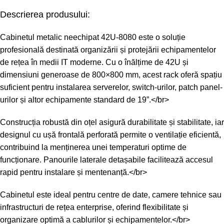
Descrierea produsului:
Cabinetul metalic neechipat 42U-8080 este o soluție
profesională destinată organizării și protejării echipamentelor
de rețea în medii IT moderne. Cu o înălțime de 42U și
dimensiuni generoase de 800×800 mm, acest rack oferă spațiu
suficient pentru instalarea serverelor, switch-urilor, patch panel-
urilor și altor echipamente standard de 19”.</br>
Construcția robustă din oțel asigură durabilitate și stabilitate, iar
designul cu ușă frontală perforată permite o ventilație eficientă,
contribuind la menținerea unei temperaturi optime de
funcționare. Panourile laterale detașabile facilitează accesul
rapid pentru instalare și mentenanță.</br>
Cabinetul este ideal pentru centre de date, camere tehnice sau
infrastructuri de rețea enterprise, oferind flexibilitate și
organizare optimă a cablurilor și echipamentelor.</br>