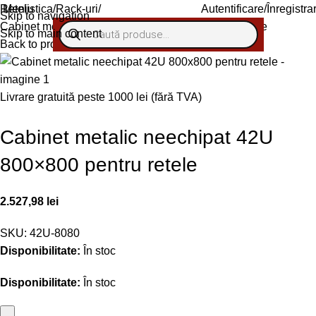
Retelistica
Meniu
Rack-uri
Autentificare/Înregistra
Skip to navigation
Cabinet metalic neechipat 42U 800×800 pentru retele
Skip to main content
Back to products
Livrare gratuită peste 1000 lei (fără TVA)
Cabinet metalic neechipat 42U
800×800 pentru retele
2.527,98
lei
SKU:
42U-8080
Disponibilitate:
În stoc
Disponibilitate:
În stoc