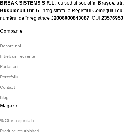
BREAK SISTEMS S.R.L.
, cu sediul social în
Brașov, str.
Busuiocului nr. 6
. Înregistrată la Registrul Comerțului cu
numărul de înregistrare
J2008000843087
, CUI
23576950
.​
Companie
Despre noi
Întrebări frecvente
Parteneri
Portofoliu
Contact
Blog
Magazin
% Oferte speciale
Produse refurbished