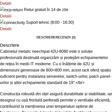
Detalii
Retur gratuit în 14 de zile
Detalii
Suport tehnic (8:00 - 16:30)
Detalii
DESCRIERE
RECENZII (0)
Descriere
Cabinetul metalic neechipat 42U-8080 este o soluție
profesională destinată organizării și protejării echipamentelor
de rețea în medii IT moderne. Cu o înălțime de 42U și
dimensiuni generoase de 800×800 mm, acest rack oferă spațiu
suficient pentru instalarea serverelor, switch-urilor, patch panel-
urilor și altor echipamente standard de 19”.</br>
Construcția robustă din oțel asigură durabilitate și stabilitate, iar
designul cu ușă frontală perforată permite o ventilație eficientă,
contribuind la menținerea unei temperaturi optime de