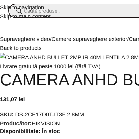
Skip to navigation
Skip to main content
ategorii
% OFERTE
Refurbished
Companie
Blog
Contact
Supraveghere video
Camere supraveghere exterior
Came
Back to products
Livrare gratuită peste 1000 lei (fără TVA)
CAMERA ANHD BU
131,07
lei
SKU:
DS-2CE17D0T-IT3F 2.8MM
Producător:
HIKVISION
Disponibilitate:
În stoc