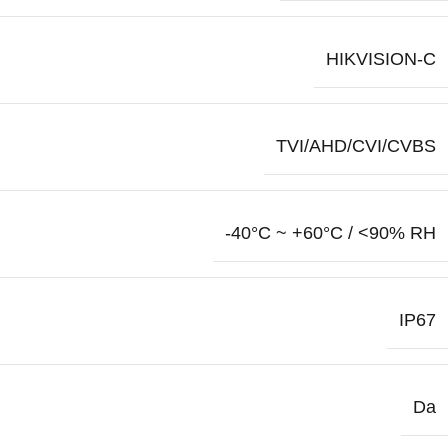
HIKVISION-C
TVI/AHD/CVI/CVBS
-40°C ~ +60°C / <90% RH
IP67
Da