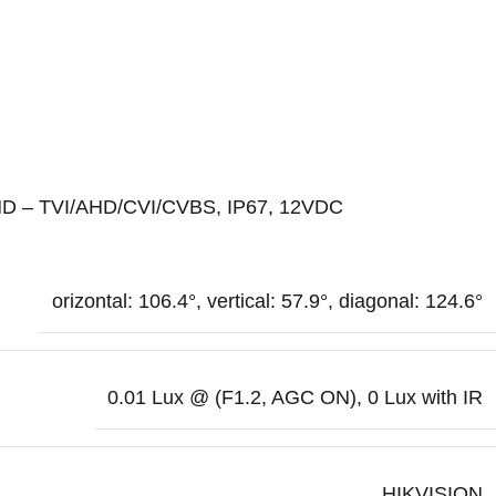
g HD – TVI/AHD/CVI/CVBS, IP67, 12VDC
orizontal: 106.4°, vertical: 57.9°, diagonal: 124.6°
0.01 Lux @ (F1.2, AGC ON), 0 Lux with IR
HIKVISION