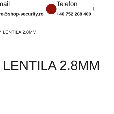
mail
Telefon
0,00
le
ice@shop-security.ro
+40 752 288 400
Compară
Favorite
Autentificare/Înregistra
 LENTILA 2.8MM
 LENTILA 2.8MM