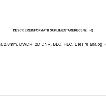
DESCRIERE
INFORMAȚII SUPLIMENTARE
RECENZII (0)
a fixa 2.8mm, DWDR, 2D DNR, BLC, HLC, 1 iesire analo