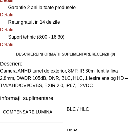
Detalii
Garanție 2 ani la toate produsele
Detalii
Retur gratuit în 14 de zile
Detalii
Suport tehnic (8:00 - 16:30)
Detalii
DESCRIERE
INFORMAȚII SUPLIMENTARE
RECENZII (0)
Descriere
Camera ANHD turret de exterior, 8MP, IR 30m, lentila fixa
2.8mm, DWDR 105dB, DNR, BLC, HLC, 1 iesire analog HD –
TVI/AHD/CVI/CVBS, EXIR 2.0, IP67, 12VDC
Informații suplimentare
BLC / HLC
COMPENSARE LUMINA
DNR