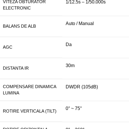
VITEZA OBTURATOR
1/12.5s – 1/50.000s
ELECTRONIC
Auto / Manual
BALANS DE ALB
Da
AGC
30m
DISTANTA IR
COMPENSARE DINAMICA
DWDR (105dB)
LUMINA
0° ~ 75°
ROTIRE VERTICALA (TILT)