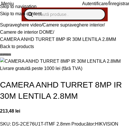
Autentificare/Înregistra
Meniu
Skip to navigation
Skip to main content
Supraveghere video
Camere supraveghere interior
Camere de interior DOME
CAMERA ANHD TURRET 8MP IR 30M LENTILA 2.8MM
Back to products
Indisponibil
Livrare gratuită peste 1000 lei (fără TVA)
CAMERA ANHD TURRET 8MP IR
30M LENTILA 2.8MM
213,48
lei
SKU:
DS-2CE76U1T-ITMF 2.8mm
Producător:
HIKVISION