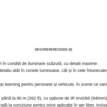
DESCRIERE
RECENZII (0)
l în condiții de iluminare scăzută, cu detalii maxime
aliu atât în zonele luminoase, cât și în cele întunecate
p learning pentru persoane și vehicule, în scene ce varia
 până la 80 m (262 ft), cu opțiune de IR invizibil (940nm
ă la coroziune pentru orice aplicație în aer liber, inclusiv