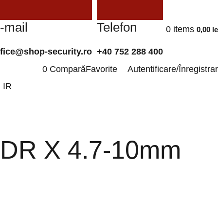
-mail
Telefon
0
items
0,00
le
ffice@shop-security.ro
+40 752 288 400
0
Compară
Favorite
Autentificare/Înregistra
 IR
HDR X 4.7-10mm