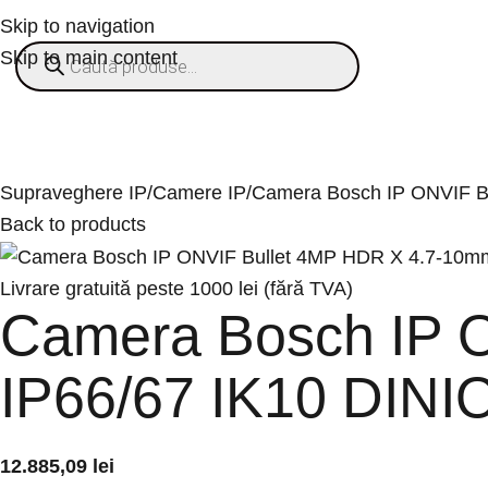
Skip to navigation
Skip to main content
ategorii
% OFERTE
Refurbished
Companie
Blog
Contact
Supraveghere IP
Camere IP
Camera Bosch IP ONVIF B
Back to products
Livrare gratuită peste 1000 lei (fără TVA)
Camera Bosch IP 
IP66/67 IK10 DINI
12.885,09
lei