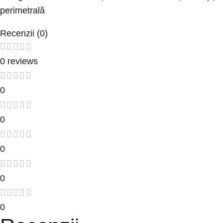
perimetrală
Recenzii (0)
0 reviews
0
0
0
0
0