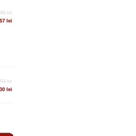
,86
lei
,67
lei
,53
lei
,30
lei