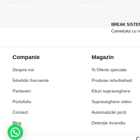
Adaugă în coș
Adaugă în coș
BREAK SISTEM
Comerțului cu n
Companie
Magazin
Despre noi
% Oferte speciale
Întrebări frecvente
Produse refurbished
Parteneri
Kituri supraveghere
Portofoliu
Supraveghere video
Contact
Automatizări porți
Blog
Detecție incendiu
C