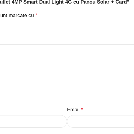
Bullet 4MP Smart Dual Light 4G cu Panou Solar + Card”
 sunt marcate cu
*
Email
*