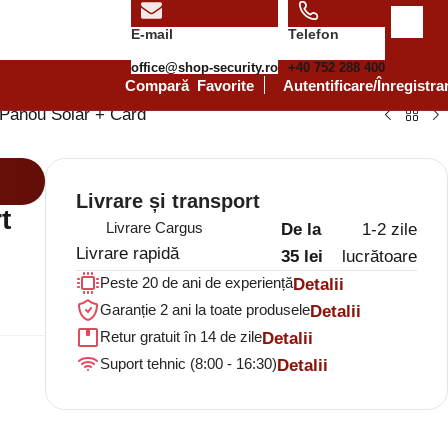
E-mail
Telefon
0,00
Le
office@shop-security.ro
+40 752 288 400
Compară
Favorite
Autentificare/Înregistra
Panou Solar + Card
Livrare și transport
t
Livrare Cargus
De la
1-2 zile
Livrare rapidă
35 lei
lucrătoare
Peste 20 de ani de experiență
Detalii
Garanție 2 ani la toate produsele
Detalii
Retur gratuit în 14 de zile
Detalii
Suport tehnic (8:00 - 16:30)
Detalii