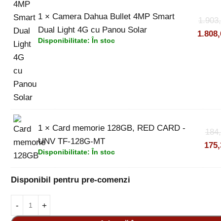
1 ×
Camera Dahua Bullet 4MP Smart
1.903
Dual Light 4G cu Panou Solar
1.808
Disponibilitate:
În stoc
1 ×
Card memorie 128GB, RED CARD -
184
UNV TF-128G-MT
175
Disponibilitate:
În stoc
Disponibil pentru pre-comenzi