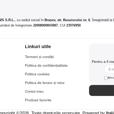
S S.R.L.
, cu sediul social în
Brașov, str. Busuiocului nr. 6
. Înregistrată la
umărul de înregistrare
J2008000843087
, CUI
23576950
.​
Linkuri utile
Termeni și condiții
Pentru a fi m
Politica de confidențialitate
Politica cookies
Am ci
Politica de livrare și retur
Contul meu
Produse favorite
opyright ©2026. Toate drepturile rezervate. Powered by
Ital