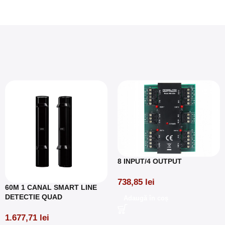
8 INPUT/4 OUTPUT
738,85
lei
60M 1 CANAL SMART LINE
DETECTIE QUAD
Adaugă în coș
1.677,71
lei