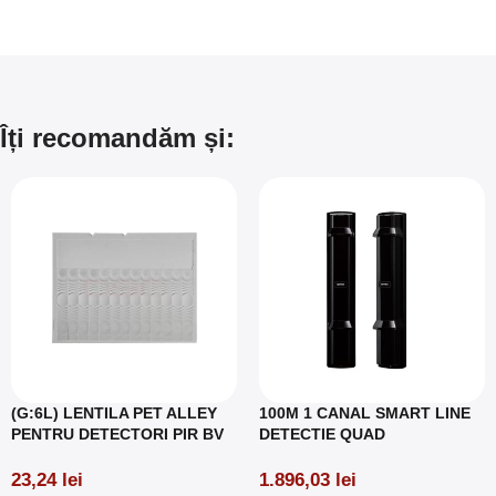
Îți recomandăm și:
(G:6L) LENTILA PET ALLEY
100M 1 CANAL SMART LINE
PENTRU DETECTORI PIR BV
DETECTIE QUAD
23,24
lei
1.896,03
lei