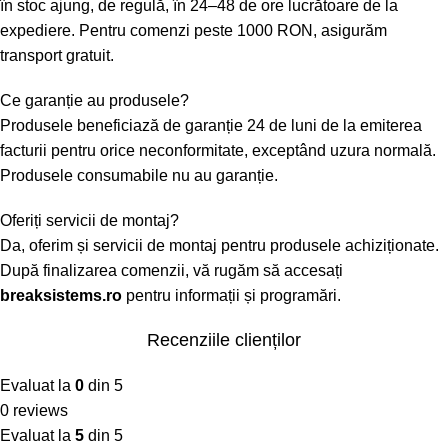
în stoc ajung, de regulă, în 24–48 de ore lucrătoare de la
expediere. Pentru comenzi peste 1000 RON, asigurăm
transport gratuit.
Ce garanție au produsele?
Produsele beneficiază de garanție 24 de luni de la emiterea
facturii pentru orice neconformitate, exceptând uzura normală.
Produsele consumabile nu au garanție.
Oferiți servicii de montaj?
Da, oferim și servicii de montaj pentru produsele achiziționate.
După finalizarea comenzii, vă rugăm să accesați
breaksistems.ro
pentru informații și programări.
Recenziile clienților
Evaluat la
0
din 5
0 reviews
Evaluat la
5
din 5