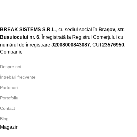
BREAK SISTEMS S.R.L.
, cu sediul social în
Brașov, str.
Busuiocului nr. 6
. Înregistrată la Registrul Comerțului cu
numărul de înregistrare
J2008000843087
, CUI
23576950
.​
Companie
Despre noi
Întrebări frecvente
Parteneri
Portofoliu
Contact
Blog
Magazin