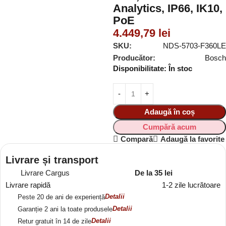
Analytics, IP66, IK10,
PoE
4.449,79
lei
SKU:
NDS-5703-F360LE
Producător:
Bosch
Disponibilitate:
În stoc
Adaugă în coș
Cumpără acum
Compară
Adaugă la favorite
Livrare și transport
Livrare Cargus
De la 35 lei
Livrare rapidă
1-2 zile lucrătoare
Detalii
Peste 20 de ani de experiență
Detalii
Garanție 2 ani la toate produsele
Detalii
Retur gratuit în 14 de zile