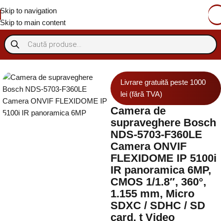
Skip to navigation
Skip to main content
Supraveghere IP
Camere IP
Camere IP interior
Livrare gratuită peste 1000
lei (fără TVA)
Camera de
supraveghere Bosch
NDS-5703-F360LE
Camera ONVIF
FLEXIDOME IP 5100i
IR panoramica 6MP,
CMOS 1/1.8″, 360°,
1.155 mm, Micro
SDXC / SDHC / SD
card, t Video