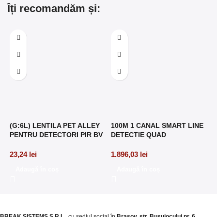
Îți recomandăm și:
2
P
(G:6L) LENTILA PET ALLEY
100M 1 CANAL SMART LINE
8
PENTRU DETECTORI PIR BV
DETECTIE QUAD
23,24
lei
1.896,03
lei
Adaugă în coș
Adaugă în coș
BREAK SISTEMS S.R.L.
, cu sediul social în
Brașov, str. Busuiocului nr. 6
.