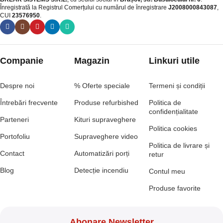
Înregistrată la Registrul Comerțului cu numărul de înregistrare
J2008000843087
,
CUI
23576950
.​
Companie
Magazin
Linkuri utile
Despre noi
% Oferte speciale
Termeni și condiții
Întrebări frecvente
Produse refurbished
Politica de
confidențialitate
Parteneri
Kituri supraveghere
Politica cookies
Portofoliu
Supraveghere video
Politica de livrare și
Contact
Automatizări porți
retur
Blog
Detecție incendiu
Contul meu
Produse favorite
Abonare Newsletter