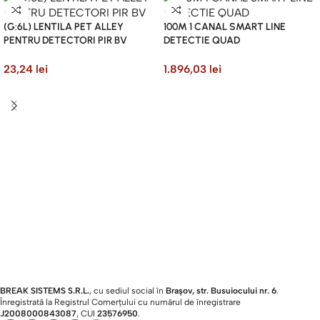
(G:6L) LENTILA PET ALLEY
100M 1 CANAL SMART LINE
PENTRU DETECTORI PIR BV
DETECTIE QUAD
23,24
lei
1.896,03
lei
Adaugă în coș
Adaugă în coș
BREAK SISTEMS S.R.L.
, cu sediul social în
Brașov, str. Busuiocului nr. 6
.
Înregistrată la Registrul Comerțului cu numărul de înregistrare
J2008000843087
, CUI
23576950
.​