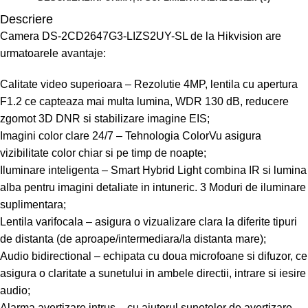
Descriere
Camera DS-2CD2647G3-LIZS2UY-SL de la Hikvision are
urmatoarele avantaje:
Calitate video superioara – Rezolutie 4MP, lentila cu apertura
F1.2 ce capteaza mai multa lumina, WDR 130 dB, reducere
zgomot 3D DNR si stabilizare imagine EIS;
Imagini color clare 24/7 – Tehnologia ColorVu asigura
vizibilitate color chiar si pe timp de noapte;
Iluminare inteligenta – Smart Hybrid Light combina IR si lumina
alba pentru imagini detaliate in intuneric. 3 Moduri de iluminare
suplimentara;
Lentila varifocala – asigura o vizualizare clara la diferite tipuri
de distanta (de aproape/intermediara/la distanta mare);
Audio bidirectional – echipata cu doua microfoane si difuzor, ce
asigura o claritate a sunetului in ambele directii, intrare si iesire
audio;
Alarma avertizare intrus – cu ajutorul sunetelor de avertizare