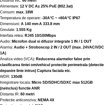
Distanta WL:
60 metri
Alimentare:
12 V DC A± 25% PoE (802.3at)
Consum:
max. 18W
Temperatura de operare:
-30A°C ~ +60A°C IP67
Dimensiuni:
A 140 mm A 333.8 mm
Greutate:
1.555 Kg
Interfata retea:
RJ45 10/100Mbps
Audio:
Microfon dual si difuzor integrate 1 IN / 1 OUT
Alarma:
Audio + Stroboscop 2 IN / 2 OUT (max. 24VAC/VDC
1A)
Analiza video (VCA):
Reducerea alarmelor false prin
clasificarea tintei om/vehicul protectie perimetrala (detectie
depasire linie intrus) Captura faciala etc.
WDR:
130dB
Inregistrare locala:
Micro SD/SDHC/SDXC max 512GB
(neinclus) functie ANR
Distanta IR:
60 metri
Protectie anticoroziva:
NEMA 4X