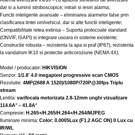
dar si a luminii stroboscopice; intrari si iesiri alarma;
Functii inteligente avansate – eliminarea alarmelor false prin
clasificarea tintei om/vehicul, dar si alte functii inteligente;
Compatibilitate retea extinsa – Suporta protocoale standard
(ONVIF, ISAPI) si integrare usoara in sisteme existente;
Constructie robusta – rezistenta la apa si praf (IP67), rezistenta
la vandalism IK10 si protectie anticoroziune (NEMA 4X).
Model / producator:
HIKVISION
Senzor:
1/1.8′ 4.0 megapixel progressive scan CMOS
Rezolutie:
4MP(2688 A 1520)/1080P/720P@30fps Triplu
stream
Lentila:
varifocala motorizata 2.8-12mm unghi vizualizare
114.6A° – 41.8A°
Compresie:
H.265+/H.265/H.264+/H.264/MJPEG
Iluminare minima:
Color: 0.0005Lux (F1.2 AGC ON) 0 Lux cu
IR/WL