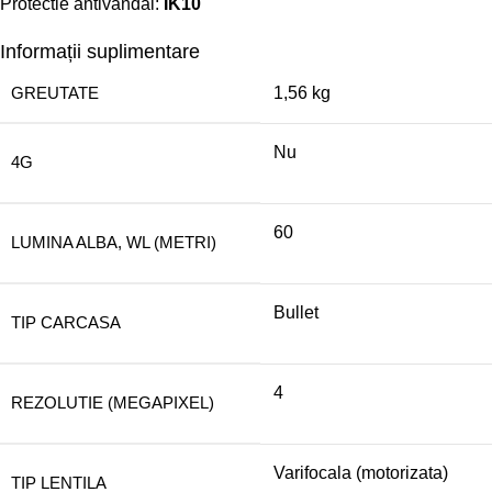
Protectie antivandal:
IK10
Informații suplimentare
GREUTATE
1,56 kg
Nu
4G
60
LUMINA ALBA, WL (METRI)
Bullet
TIP CARCASA
4
REZOLUTIE (MEGAPIXEL)
Varifocala (motorizata)
TIP LENTILA