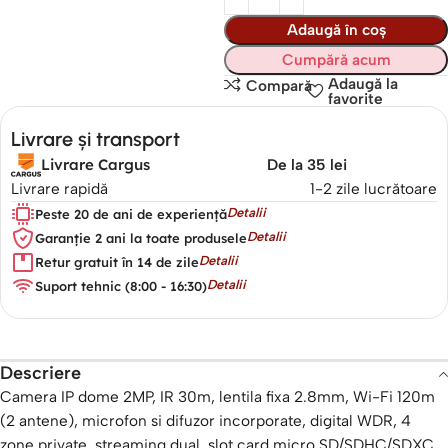
Adaugă în coș
Cumpără acum
Adaugă la
Compară
favorite
Livrare și transport
Livrare Cargus
De la 35 lei
Livrare rapidă
1-2 zile lucrătoare
Detalii
Peste 20 de ani de experiență
Detalii
Garanție 2 ani la toate produsele
Detalii
Retur gratuit în 14 de zile
Detalii
Suport tehnic (8:00 - 16:30)
Descriere
Camera IP dome 2MP, IR 30m, lentila fixa 2.8mm, Wi-Fi 120m
(2 antene), microfon si difuzor incorporate, digital WDR, 4
zone private, streaming dual, slot card micro SD/SDHC/SDXC