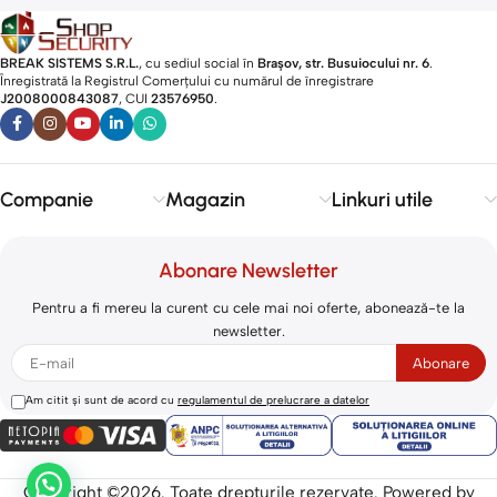
BREAK SISTEMS S.R.L.
, cu sediul social în
Brașov, str. Busuiocului nr. 6
.
Înregistrată la Registrul Comerțului cu numărul de înregistrare
J2008000843087
, CUI
23576950
.​
Companie
Magazin
Linkuri utile
Abonare Newsletter
Pentru a fi mereu la curent cu cele mai noi oferte, abonează-te la
newsletter.
Am citit și sunt de acord cu
regulamentul de prelucrare a datelor
Copyright ©2026. Toate drepturile rezervate. Powered by