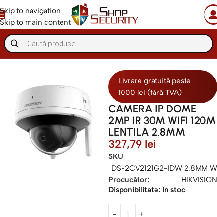
Skip to navigation
Skip to main content
Supraveghere IP
Camere IP
Livrare gratuită peste
1000 lei (fără TVA)
CAMERA IP DOME
2MP IR 30M WIFI 120M
LENTILA 2.8MM
327,79
lei
SKU:
DS-2CV2121G2-IDW 2.8MM W
Producător:
HIKVISION
Disponibilitate:
În stoc