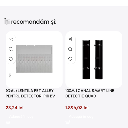
Îți recomandăm și:
2
P
(G:6L) LENTILA PET ALLEY
100M 1 CANAL SMART LINE
8
PENTRU DETECTORI PIR BV
DETECTIE QUAD
23,24
lei
1.896,03
lei
Adaugă în coș
Adaugă în coș