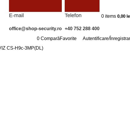
E-mail
Telefon
0
items
0,00
le
office@shop-security.ro
+40 752 288 400
0
Compară
Favorite
Autentificare/Înregistra
 EZVIZ CS-H9c-3MP(DL)