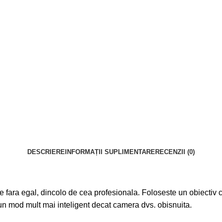
DESCRIERE
INFORMAȚII SUPLIMENTARE
RECENZII (0)
e fara egal, dincolo de cea profesionala. Foloseste un obiectiv 
un mod mult mai inteligent decat camera dvs. obisnuita.