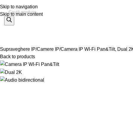
Skip to navigation
Skip to main content
% OFERTE
Refurbished
Companie
Blog
Contact
ategorii
Supraveghere IP
Camere IP
Camera IP WI-Fi Pan&Tilt, Dual 2K
Back to products