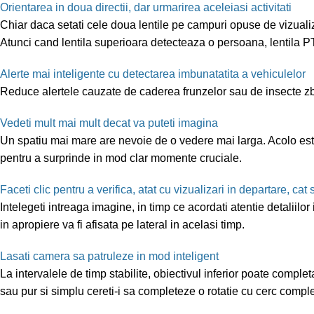
Orientarea in doua directii, dar urmarirea aceleiasi activitati
Chiar daca setati cele doua lentile pe campuri opuse de vizualiz
Atunci cand lentila superioara detecteaza o persoana, lentila PT
Alerte mai inteligente cu detectarea imbunatatita a vehiculelor
Reduce alertele cauzate de caderea frunzelor sau de insecte zb
Vedeti mult mai mult decat va puteti imagina
Un spatiu mai mare are nevoie de o vedere mai larga. Acolo est
pentru a surprinde in mod clar momente cruciale.
Faceti clic pentru a verifica, atat cu vizualizari in departare, cat 
Intelegeti intreaga imagine, in timp ce acordati atentie detaliilo
in apropiere va fi afisata pe lateral in acelasi timp.
Lasati camera sa patruleze in mod inteligent
La intervalele de timp stabilite, obiectivul inferior poate comple
sau pur si simplu cereti-i sa completeze o rotatie cu cerc comple