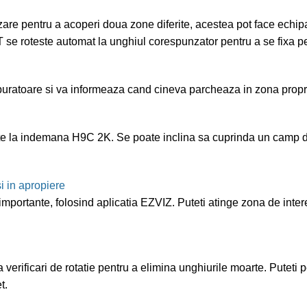
are pentru a acoperi doua zone diferite, acestea pot face echipa
 se roteste automat la unghiul corespunzator pentru a se fixa pe 
uratoare si va informeaza cand cineva parcheaza in zona proprie
e la indemana H9C 2K. Se poate inclina sa cuprinda un camp de 
si in apropiere
r importante, folosind aplicatia EZVIZ. Puteti atinge zona de inter
ta verificari de rotatie pentru a elimina unghiurile moarte. Puteti
t.