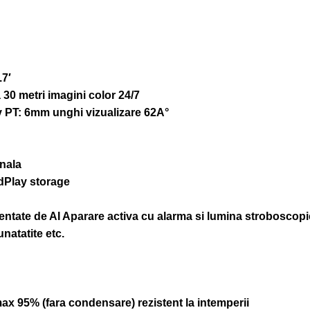
7′
 30 metri imagini color 24/7
iv PT: 6mm unghi vizualizare 62A°
onala
dPlay storage
ntate de AI Aparare activa cu alarma si lumina stroboscopi
natatite etc.
ax 95% (fara condensare) rezistent la intemperii