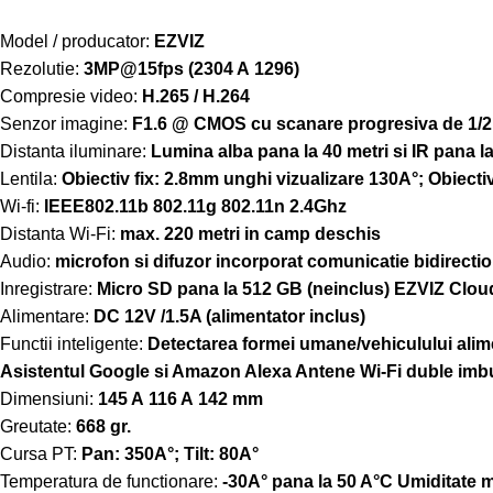
Model / producator:
EZVIZ
Rezolutie:
3MP@15fps (2304 A 1296)
Compresie video:
H.265 / H.264
Senzor imagine:
F1.6 @ CMOS cu scanare progresiva de 1/2.
Distanta iluminare:
Lumina alba pana la 40 metri si IR pana la
Lentila:
Obiectiv fix: 2.8mm unghi vizualizare 130A°; Obiect
Wi-fi:
IEEE802.11b 802.11g 802.11n 2.4Ghz
Distanta Wi-Fi:
max. 220 metri in camp deschis
Audio:
microfon si difuzor incorporat comunicatie bidirecti
Inregistrare:
Micro SD pana la 512 GB (neinclus) EZVIZ Clou
Alimentare:
DC 12V /1.5A (alimentator inclus)
Functii inteligente:
Detectarea formei umane/vehiculului alime
Asistentul Google si Amazon Alexa Antene Wi-Fi duble imbu
Dimensiuni:
145 A 116 A 142 mm
Greutate:
668 gr.
Cursa PT:
Pan: 350A°; Tilt: 80A°
Temperatura de functionare:
-30A° pana la 50 A°C Umiditate m