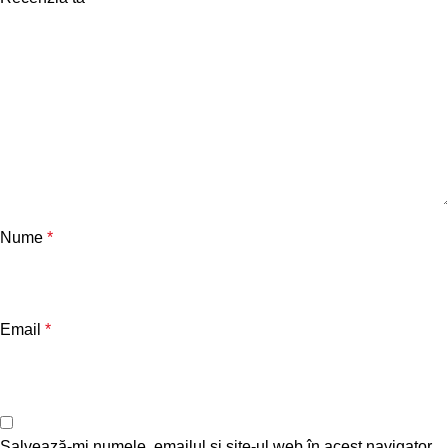
Nume
*
Email
*
Salvează-mi numele, emailul și site-ul web în acest navigator