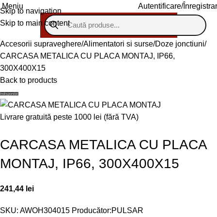
Autentificare/Înregistra
Meniu
Skip to navigation
Skip to main content
Accesorii supraveghere
Alimentatori si surse
Doze jonctiuni
CARCASA METALICA CU PLACA MONTAJ, IP66,
300X400X15
Back to products
Indisponibil
Livrare gratuită peste 1000 lei (fără TVA)
CARCASA METALICA CU PLACA
MONTAJ, IP66, 300X400X15
241,44
lei
SKU:
AWOH304015
Producător:
PULSAR