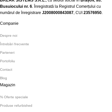
BREAK SISTEMS S.R.L.
, cu sediul social în
Brașov, str.
Busuiocului nr. 6
. Înregistrată la Registrul Comerțului cu
numărul de înregistrare
J2008000843087
, CUI
23576950
.​
Companie
Despre noi
Întrebări frecvente
Parteneri
Portofoliu
Contact
Blog
Magazin
% Oferte speciale
Produse refurbished