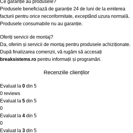
Ce garanție au produsele?
Produsele beneficiază de garanție 24 de luni de la emiterea
facturii pentru orice neconformitate, exceptând uzura normală.
Produsele consumabile nu au garanție.
Oferiți servicii de montaj?
Da, oferim și servicii de montaj pentru produsele achiziționate.
După finalizarea comenzii, vă rugăm să accesați
breaksistems.ro
pentru informații și programări.
Recenziile clienților
Evaluat la
0
din 5
0 reviews
Evaluat la
5
din 5
0
Evaluat la
4
din 5
0
Evaluat la
3
din 5