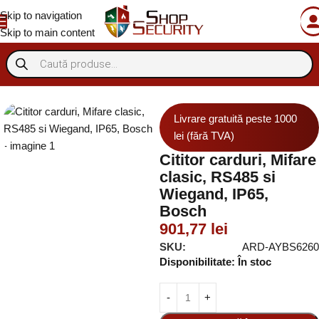
Skip to navigation
Skip to main content
acces si pontaj
Accesorii control acces
Cartele si taguri proximitate
Livrare gratuită peste 1000
lei (fără TVA)
Cititor carduri, Mifare
clasic, RS485 si
Wiegand, IP65,
Bosch
901,77
lei
SKU:
ARD-AYBS6260
Disponibilitate:
În stoc