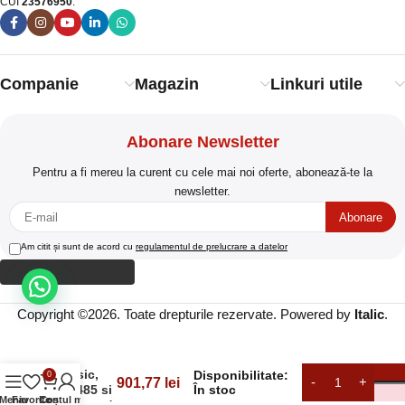
CUI
23576950
.​
Companie
Magazin
Linkuri utile
Abonare Newsletter
Pentru a fi mereu la curent cu cele mai noi oferte, abonează-te la
newsletter.
Am citit și sunt de acord cu
regulamentul de prelucrare a datelor
Copyright ©2026. Toate drepturile rezervate. Powered by
Italic
.
Cititor
carduri,
Mifare
clasic,
Disponibilitate:
0
901,77
lei
RS485 si
În stoc
Meniu
Favorite
Contul meu
Coș