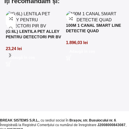
Îți recomandăm și:
100M 1 CANAL SMART LINE
DETECTIE QUAD
(G:6L) LENTILA PET ALLEY
PENTRU DETECTORI PIR BV
1.896,03
lei
23,24
lei
Adaugă în coș
2
Adaugă în coș
P
8
BREAK SISTEMS S.R.L.
, cu sediul social în
Brașov, str. Busuiocului nr. 6
.
Înregistrată la Registrul Comerțului cu numărul de înregistrare
J2008000843087
,