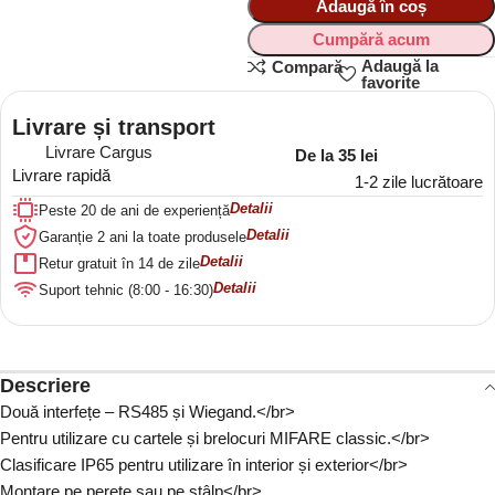
Adaugă în coș
Cumpără acum
Adaugă la
Compară
favorite
Livrare și transport
Livrare Cargus
De la 35 lei
Livrare rapidă
1-2 zile lucrătoare
Detalii
Peste 20 de ani de experiență
Detalii
Garanție 2 ani la toate produsele
Detalii
Retur gratuit în 14 de zile
Detalii
Suport tehnic (8:00 - 16:30)
Descriere
Două interfețe – RS485 și Wiegand.</br>
Pentru utilizare cu cartele și brelocuri MIFARE classic.</br>
Clasificare IP65 pentru utilizare în interior și exterior</br>
Montare pe perete sau pe stâlp</br>