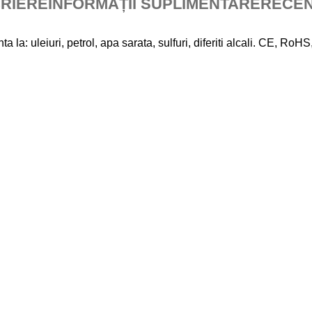
RIERE
INFORMAȚII SUPLIMENTARE
RECENZ
la: uleiuri, petrol, apa sarata, sulfuri, diferiti alcali. CE, Ro