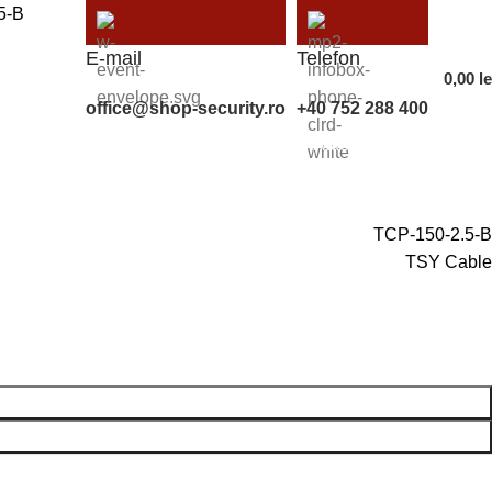
5-B
E-mail
Telefon
0,00
le
office@shop-security.ro
+40 752 288 400
Compară
Favorite
Autentificare/Înregistra
TCP-150-2.5-B
TSY Cable