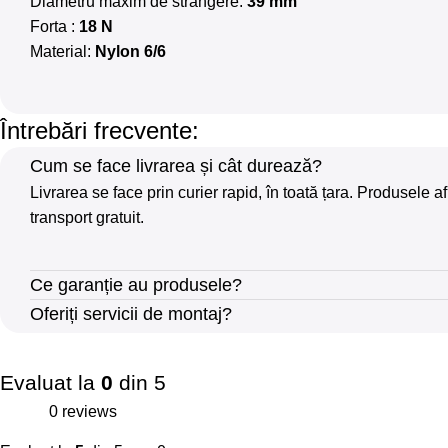
Diametru maxim de strangere:
39 mm
Forta :
18 N
Material:
Nylon 6/6
Întrebări frecvente:
Cum se face livrarea și cât durează?
Livrarea se face prin curier rapid, în toată țara. Produsel
transport gratuit.
Ce garanție au produsele?
Oferiți servicii de montaj?
Evaluat la
0
din 5
0 reviews