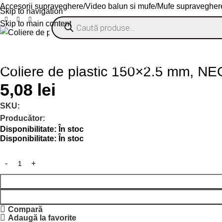
Accesorii supraveghere
Video balun si mufe
Mufe supravegher
Skip to navigation
Skip to main content
Livrare gratuită peste 1000 lei (fără TVA)
% OFERTE
Refurbished
Companie
Blog
Contact
ategorii
Coliere de plastic 150×2.5 mm, N
5,08
lei
SKU:
Producător:
Disponibilitate:
În stoc
Disponibilitate:
În stoc
Compară
Adaugă la favorite