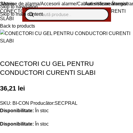
Sisteme de alarma
Meniu
Accesorii alarme
Cabluri sisteme alarma
Autentificare/Înregistra
Skip to navigation
CONECTORI CU GEL PENTRU CONDUCTORI CURENTI
Skip to main content
SLABI
Back to products
Livrare gratuită peste 1000 lei (fără TVA)
CONECTORI CU GEL PENTRU
CONDUCTORI CURENTI SLABI
36,21
lei
SKU:
BI-CON
Producător:
SECPRAL
Disponibilitate:
În stoc
Disponibilitate:
În stoc