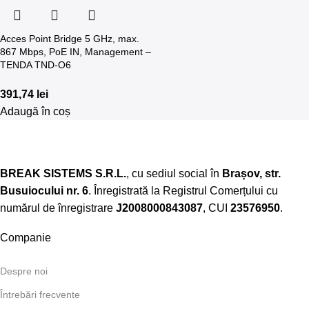
Acces Point Bridge 5 GHz, max.
867 Mbps, PoE IN, Management –
TENDA TND-O6
391,74
lei
Adaugă în coș
BREAK SISTEMS S.R.L.
, cu sediul social în
Brașov, str.
Busuiocului nr. 6
. Înregistrată la Registrul Comerțului cu
numărul de înregistrare
J2008000843087
, CUI
23576950
.​
Companie
Despre noi
Întrebări frecvente