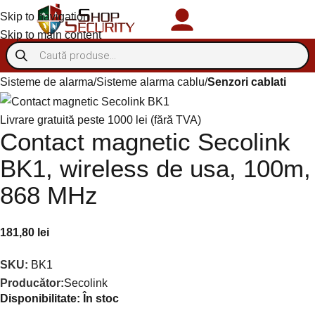
Skip to navigation
Autentificare/Înregistra
Skip to main content
Sisteme de alarma
Sisteme alarma cablu
Senzori cablati
Livrare gratuită peste 1000 lei (fără TVA)
Contact magnetic Secolink
BK1, wireless de usa, 100m,
868 MHz
181,80
lei
SKU:
BK1
Producător:
Secolink
Disponibilitate:
În stoc