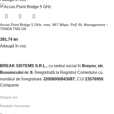
Acces Point Bridge 5 GHz, max. 867 Mbps, PoE IN, Management –
TENDA TND-O6
391,74
lei
Adaugă în coș
BREAK SISTEMS S.R.L.
, cu sediul social în
Brașov, str.
Busuiocului nr. 6
. Înregistrată la Registrul Comerțului cu
numărul de înregistrare
J2008000843087
, CUI
23576950
.​
Companie
Despre noi
Întrebări frecvente