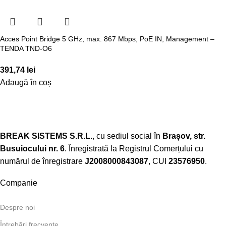
Acces Point Bridge 5 GHz, max. 867 Mbps, PoE IN, Management –
TENDA TND-O6
391,74
lei
Adaugă în coș
BREAK SISTEMS S.R.L.
, cu sediul social în
Brașov, str.
Busuiocului nr. 6
. Înregistrată la Registrul Comerțului cu
numărul de înregistrare
J2008000843087
, CUI
23576950
.​
Companie
Despre noi
Întrebări frecvente