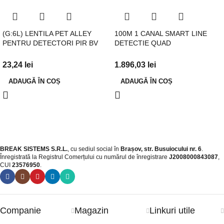
(G:6L) LENTILA PET ALLEY
100M 1 CANAL SMART LINE
PENTRU DETECTORI PIR BV
DETECTIE QUAD
23,24
lei
1.896,03
lei
ADAUGĂ ÎN COȘ
ADAUGĂ ÎN COȘ
BREAK SISTEMS S.R.L.
, cu sediul social în
Brașov, str. Busuiocului nr. 6
.
Înregistrată la Registrul Comerțului cu numărul de înregistrare
J2008000843087
,
CUI
23576950
.​
Companie
Magazin
Linkuri utile