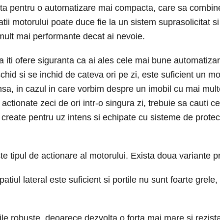
pta pentru o automatizare mai compacta, care sa combine
i motorului poate duce fie la un sistem suprasolicitat si
e mult mai performante decat ai nevoie.
sa iti ofere siguranta ca ai ales cele mai bune automatizar
chid si se inchid de cateva ori pe zi, este suficient un mo
Insa, in cazul in care vorbim despre un imobil cu mai multe
 actionate zeci de ori intr-o singura zi, trebuie sa cauti 
 create pentru uz intens si echipate cu sisteme de protec
te tipul de actionare al motorului. Exista doua variante pr
iul lateral este suficient si portile nu sunt foarte grele
tile robuste, deoarece dezvolta o forta mai mare si rezist