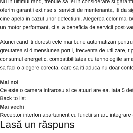
Nu in ultimul rand, trebuie sa iei in considerare si garanti
oferim garantii extinse si servicii de mentenanta, iti da s
cine apela in cazul unor defectiuni. Alegerea celor mai
un motor performant, ci si a beneficia de servicii post-va
Atunci cand iti doresti cele mai bune automatizari pentru 
greutatea si dimensiunea portii, frecventa de utilizare, ti
consumul energetic, compatibilitatea cu tehnologiile smart
sa faci o alegere corecta, care sa iti aduca nu doar confort
Mai noi
Ce este o camera infrarosu si ce atuuri are ea. Iata 5 deta
Back to list
Mai vechi
Receptor interfon apartament cu functii smart: integrare 
Lasă un răspuns