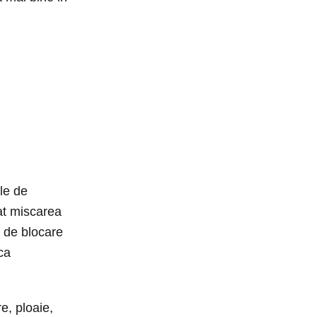
le de
at miscarea
e de blocare
ca
e, ploaie,