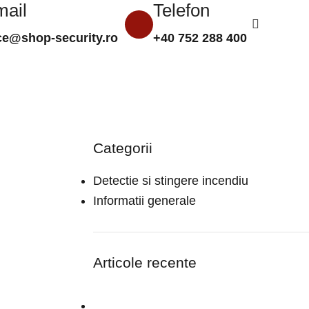
mail
Telefon
0,00
le
ice@shop-security.ro
+40 752 288 400
Compară
Favorite
Autentificare/Înregistra
Categorii
Detectie si stingere incendiu
Informatii generale
Articole recente