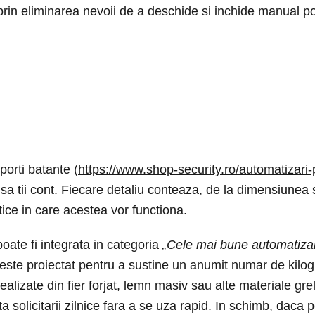
prin eliminarea nevoii de a deschide si inchide manual por
orti batante (
https://www.shop-security.ro/automatizari-p
sa tii cont. Fiecare detaliu conteaza, de la dimensiunea 
atice in care acestea vor functiona.
poate fi integrata in categoria
„Cele mai bune automatizari
 este proiectat pentru a sustine un anumit numar de kilo
alizate din fier forjat, lemn masiv sau alte materiale gre
 solicitarii zilnice fara a se uza rapid. In schimb, daca p