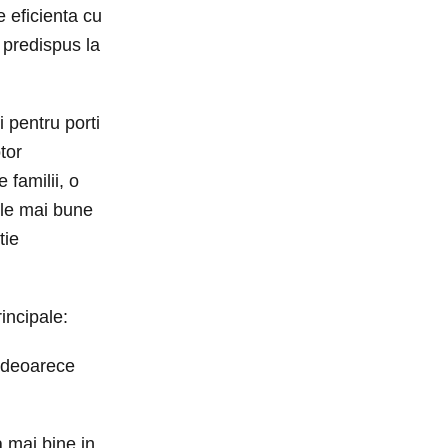
 eficienta cu
 predispus la
i pentru porti
tor
 familii, o
cele mai bune
tie
incipale:
, deoarece
a mai bine in