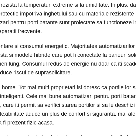
 rezista la temperaturi extreme si la umiditate. In plus, d
protectie impotriva inghetului sau cu materiale rezistente
zari pentru porti batante sunt proiectate sa functioneze 
eparatii frecvente.
ntare si consumul energetic. Majoritatea automatizarilor 
ta si modele hibride care pot fi conectate la panouri sola
men lung. Consumul redus de energie nu doar ca iti scade 
duce riscul de suprasolicitare.
home. Tot mai multi proprietari isi doresc ca portile lor s
i inteligenti. Cele mai bune automatizari pentru porti bata
re iti permit sa verifici starea portilor si sa le deschizi
 flexibilitate aduce un plus de confort si siguranta, mai al
 fi prezent fizic acasa.