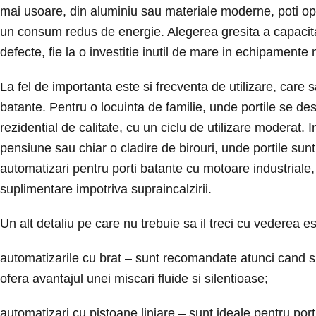
mai usoare, din aluminiu sau materiale moderne, poti o
un consum redus de energie. Alegerea gresita a capacitati
defecte, fie la o investitie inutil de mare in echipament
La fel de importanta este si frecventa de utilizare, care 
batante. Pentru o locuinta de familie, unde portile se des
rezidential de calitate, cu un ciclu de utilizare moderat. 
pensiune sau chiar o cladire de birouri, unde portile sunt
automatizari pentru porti batante cu motoare industriale,
suplimentare impotriva supraincalzirii.
Un alt detaliu pe care nu trebuie sa il treci cu vederea es
automatizarile cu brat – sunt recomandate atunci cand spat
ofera avantajul unei miscari fluide si silentioase;
automatizari cu pistoane liniare – sunt ideale pentru por