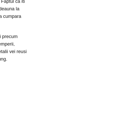
Faptul ca iti
tdeauna la
r a cumpara
ri precum
emperii,
alii vei reusi
ung.