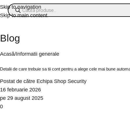
Skip to navigation
Skip to main content
ategorii
% OFERTE
Refurbished
Companie
Blog
Contact
Blog
Acasă
Informatii generale
Informatii generale
Detalii de care trebuie sa tii cont pentru a alege cele mai bune automa
Postat de către
Echipa Shop Security
16 februarie 2026
pe 29 august 2025
0