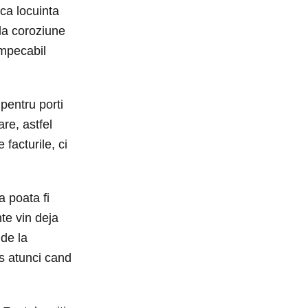
aca locuinta
 la coroziune
impecabil
pentru porti
re, astfel
facturile, ci
a poata fi
nte vin deja
 de la
es atunci cand