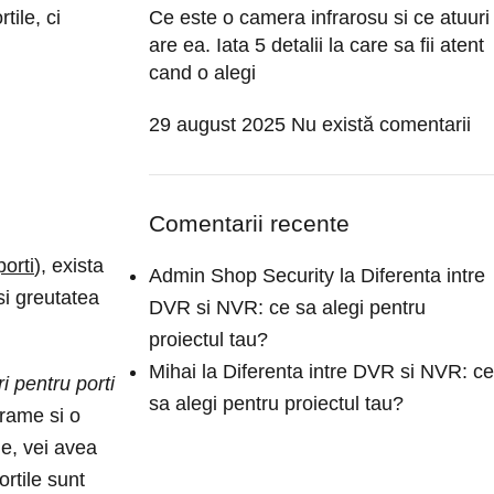
tile, ci
Ce este o camera infrarosu si ce atuuri
are ea. Iata 5 detalii la care sa fii atent
cand o alegi
29 august 2025
Nu există comentarii
Comentarii recente
orti
), exista
Admin Shop Security
la
Diferenta intre
si greutatea
DVR si NVR: ce sa alegi pentru
proiectul tau?
Mihai
la
Diferenta intre DVR si NVR: ce
 pentru porti
sa alegi pentru proiectul tau?
grame si o
le, vei avea
ortile sunt