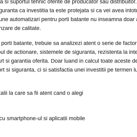
a si suportul tehnic oferite de producator sau distribuitor. 
iguranta ca investitia ta este protejata si ca vei avea into
 bune automatizari pentru porti batante nu inseamna doa
nzare de calitate.
porti batante, trebuie sa analizezi atent o serie de facto
pul de actionare, sistemele de siguranta, rezistenta la int
 si garantia oferita. Doar luand in calcul toate aceste det
 si siguranta, ci si satisfactia unei investitii pe termen l
lii la care sa fii atent cand o alegi
cu smartphone-ul si aplicatii mobile