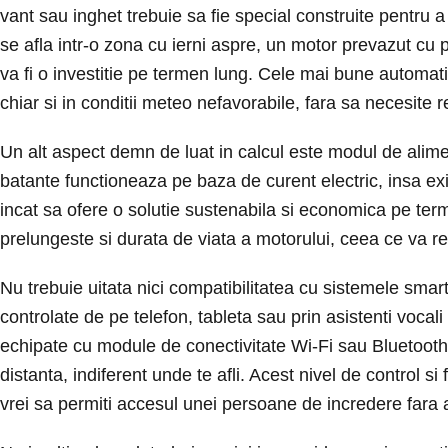
vant sau inghet trebuie sa fie special construite pentru a
se afla intr-o zona cu ierni aspre, un motor prevazut cu 
va fi o investitie pe termen lung. Cele mai bune automati
chiar si in conditii meteo nefavorabile, fara sa necesite r
Un alt aspect demn de luat in calcul este modul de alime
batante functioneaza pe baza de curent electric, insa exis
incat sa ofere o solutie sustenabila si economica pe ter
prelungeste si durata de viata a motorului, ceea ce va re
Nu trebuie uitata nici compatibilitatea cu sistemele smart 
controlate de pe telefon, tableta sau prin asistenti vocal
echipate cu module de conectivitate Wi-Fi sau Bluetooth, ca
distanta, indiferent unde te afli. Acest nivel de control si
vrei sa permiti accesul unei persoane de incredere fara a