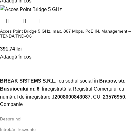
Adaugă în coș
Acces Point Bridge 5 GHz, max. 867 Mbps, PoE IN, Management –
TENDA TND-O6
391,74
lei
Adaugă în coș
BREAK SISTEMS S.R.L.
, cu sediul social în
Brașov, str.
Busuiocului nr. 6
. Înregistrată la Registrul Comerțului cu
numărul de înregistrare
J2008000843087
, CUI
23576950
.​
Companie
Despre noi
Întrebări frecvente