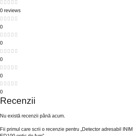
0 reviews
0
0
0
0
0
Recenzii
Nu există recenzii până acum.
Fii primul care scrii o recenzie pentru „Detector adresabil INIM
ED100 optic de fum”