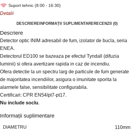
Suport tehnic (8:00 - 16:30)
Detalii
DESCRIERE
INFORMAȚII SUPLIMENTARE
RECENZII (0)
Descriere
Detector optic INIM adresabil de fum, izolator de bucla, seria
ENEA.
Detectorul ED100 se bazeaza pe efectul Tyndall (difuzia
luminii) si ofera avertizare rapida in caz de incendiu.
Ofera detectie la un spectru larg de particule de fum generate
de majoritatea incendiilor, asigura o imunitate sporita la
alarmele false, sensibilitate configurabila.
Certificari: CPR EN54/pt7-pt17.
Nu include soclu
.
Informații suplimentare
DIAMETRU
110mm