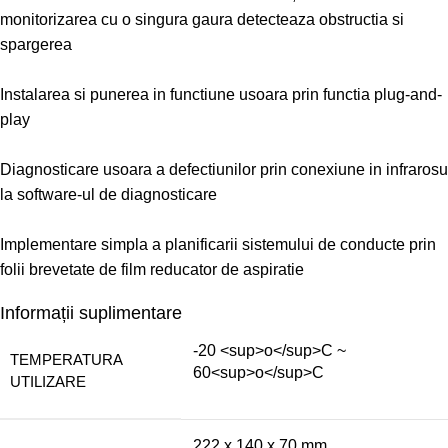
monitorizarea cu o singura gaura detecteaza obstructia si
spargerea
Instalarea si punerea in functiune usoara prin functia plug-and-
play
Diagnosticare usoara a defectiunilor prin conexiune in infrarosu
la software-ul de diagnosticare
Implementare simpla a planificarii sistemului de conducte prin
folii brevetate de film reducator de aspiratie
Informații suplimentare
-20 <sup>o</sup>C ~
TEMPERATURA
60<sup>o</sup>C
UTILIZARE
222 x 140 x 70 mm