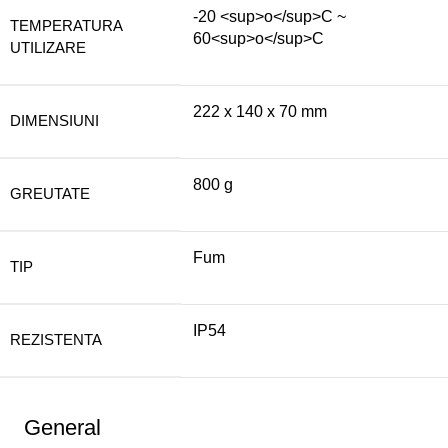
-20 <sup>o</sup>C ~
TEMPERATURA
60<sup>o</sup>C
UTILIZARE
222 x 140 x 70 mm
DIMENSIUNI
800 g
GREUTATE
Fum
TIP
IP54
REZISTENTA
General