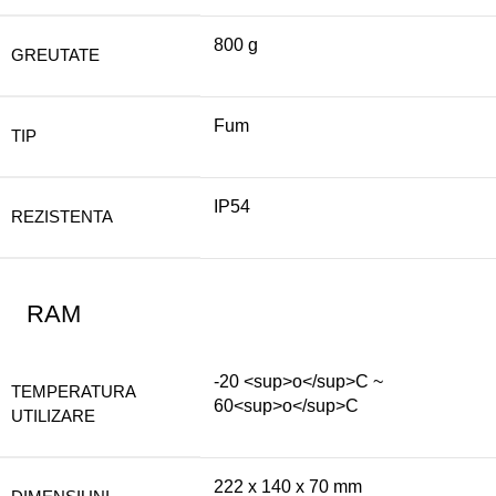
800 g
GREUTATE
Fum
TIP
IP54
REZISTENTA
RAM
-20 <sup>o</sup>C ~
TEMPERATURA
60<sup>o</sup>C
UTILIZARE
222 x 140 x 70 mm