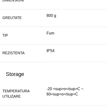
DIMENSIUNI
800 g
GREUTATE
Fum
TIP
IP54
REZISTENTA
Storage
-20 <sup>o</sup>C ~
TEMPERATURA
60<sup>o</sup>C
UTILIZARE