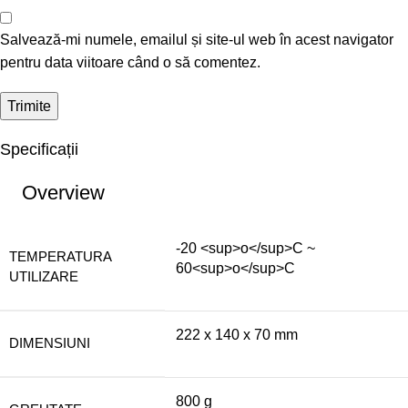
Salvează-mi numele, emailul și site-ul web în acest navigator
pentru data viitoare când o să comentez.
Specificații
Overview
-20 <sup>o</sup>C ~
TEMPERATURA
60<sup>o</sup>C
UTILIZARE
222 x 140 x 70 mm
DIMENSIUNI
800 g