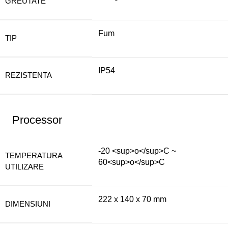
GREUTATE
Fum
TIP
IP54
REZISTENTA
Processor
-20 <sup>o</sup>C ~
TEMPERATURA
60<sup>o</sup>C
UTILIZARE
222 x 140 x 70 mm
DIMENSIUNI