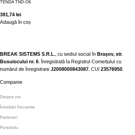
TENDA TND-O6
391,74
lei
Adaugă în coș
BREAK SISTEMS S.R.L.
, cu sediul social în
Brașov, str.
Busuiocului nr. 6
. Înregistrată la Registrul Comerțului cu
numărul de înregistrare
J2008000843087
, CUI
23576950
.​
Companie
Despre noi
Întrebări frecvente
Parteneri
Portofoliu