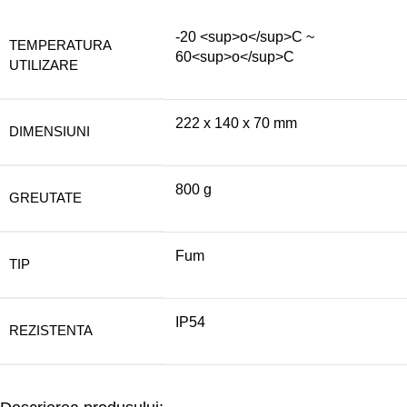
-20 <sup>o</sup>C ~
TEMPERATURA
60<sup>o</sup>C
UTILIZARE
222 x 140 x 70 mm
DIMENSIUNI
800 g
GREUTATE
Fum
TIP
IP54
REZISTENTA