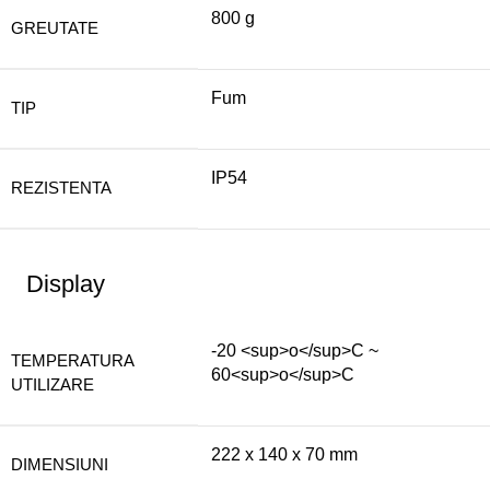
800 g
GREUTATE
Fum
TIP
IP54
REZISTENTA
Display
-20 <sup>o</sup>C ~
TEMPERATURA
60<sup>o</sup>C
UTILIZARE
222 x 140 x 70 mm
DIMENSIUNI