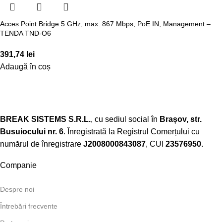
Acces Point Bridge 5 GHz, max. 867 Mbps, PoE IN, Management –
TENDA TND-O6
391,74
lei
Adaugă în coș
BREAK SISTEMS S.R.L.
, cu sediul social în
Brașov, str.
Busuiocului nr. 6
. Înregistrată la Registrul Comerțului cu
numărul de înregistrare
J2008000843087
, CUI
23576950
.​
Companie
Despre noi
Întrebări frecvente