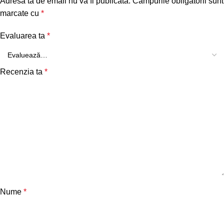
Adresa ta de email nu va fi publicată.
Câmpurile obligatorii sunt
marcate cu
*
Evaluarea ta
*
Recenzia ta
*
Nume
*