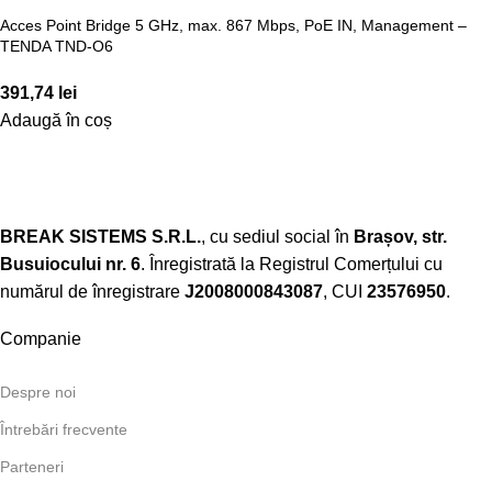
Acces Point Bridge 5 GHz, max. 867 Mbps, PoE IN, Management –
TENDA TND-O6
391,74
lei
Adaugă în coș
BREAK SISTEMS S.R.L.
, cu sediul social în
Brașov, str.
Busuiocului nr. 6
. Înregistrată la Registrul Comerțului cu
numărul de înregistrare
J2008000843087
, CUI
23576950
.​
Companie
Despre noi
Întrebări frecvente
Parteneri