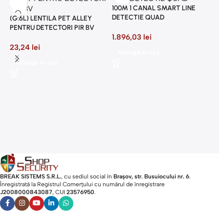
100M 1 CANAL SMART LINE
DETECTIE QUAD
(G:6L) LENTILA PET ALLEY
PENTRU DETECTORI PIR BV
1.896,03
lei
23,24
lei
Adaugă în coș
2
Adaugă în coș
P
8
BREAK SISTEMS S.R.L.
, cu sediul social în
Brașov, str. Busuiocului nr. 6
.
Înregistrată la Registrul Comerțului cu numărul de înregistrare
J2008000843087
, CUI
23576950
.​