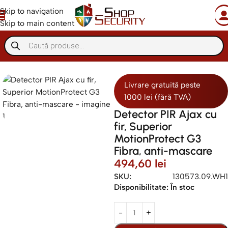
Skip to navigation
Skip to main content
Sisteme de alarma
Sisteme alarma cablu
Senzori cablati
Livrare gratuită peste
1000 lei (fără TVA)
Detector PIR Ajax cu
fir, Superior
MotionProtect G3
Fibra, anti-mascare
494,60
lei
SKU:
130573.09.WH1
Disponibilitate:
În stoc