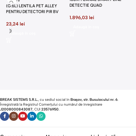
DETECTIE QUAD
(G:6L) LENTILA PET ALLEY
PENTRU DETECTORI PIR BV
1.896,03
lei
23,24
lei
Adaugă în coș
2
Adaugă în coș
P
8
BREAK SISTEMS S.R.L.
, cu sediul social în
Brașov, str. Busuiocului nr. 6
.
Înregistrată la Registrul Comerțului cu numărul de înregistrare
J2008000843087
, CUI
23576950
.​