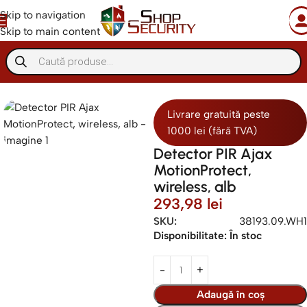
Skip to navigation
Skip to main content
Sisteme de alarma
Sisteme alarma cablu
Senzori cablati
Livrare gratuită peste
1000 lei (fără TVA)
Detector PIR Ajax
MotionProtect,
wireless, alb
293,98
lei
SKU:
38193.09.WH1
Disponibilitate:
În stoc
Adaugă în coș