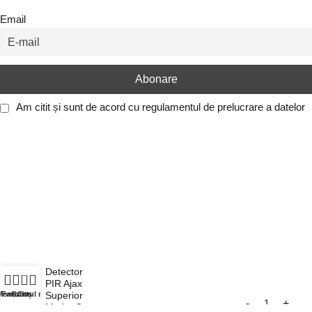
Email
Am citit și sunt de acord cu
regulamentul de prelucrare a datelor
Detector
0
PIR Ajax
Meniu
Favorite
Contul meu
Coș
Superior
MotionCam