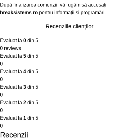
După finalizarea comenzii, vă rugăm să accesați
breaksistems.ro
pentru informații și programări.
Recenziile clienților
Evaluat la
0
din 5
0 reviews
Evaluat la
5
din 5
0
Evaluat la
4
din 5
0
Evaluat la
3
din 5
0
Evaluat la
2
din 5
0
Evaluat la
1
din 5
0
Recenzii