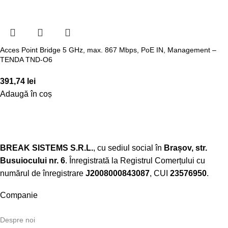
Acces Point Bridge 5 GHz, max. 867 Mbps, PoE IN, Management –
TENDA TND-O6
391,74
lei
Adaugă în coș
BREAK SISTEMS S.R.L.
, cu sediul social în
Brașov, str.
Busuiocului nr. 6
. Înregistrată la Registrul Comerțului cu
numărul de înregistrare
J2008000843087
, CUI
23576950
.​
Companie
Despre noi