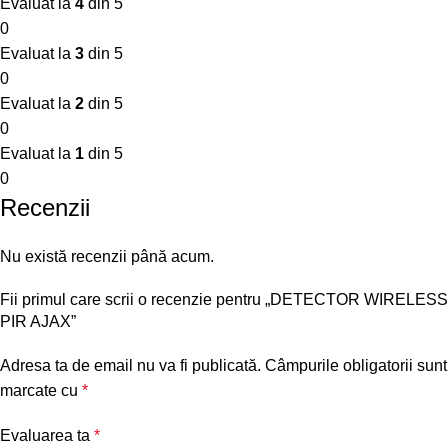
Evaluat la
4
din 5
0
Evaluat la
3
din 5
0
Evaluat la
2
din 5
0
Evaluat la
1
din 5
0
Recenzii
Nu există recenzii până acum.
Fii primul care scrii o recenzie pentru „DETECTOR WIRELESS
PIR AJAX”
Adresa ta de email nu va fi publicată.
Câmpurile obligatorii sunt
marcate cu
*
Evaluarea ta
*