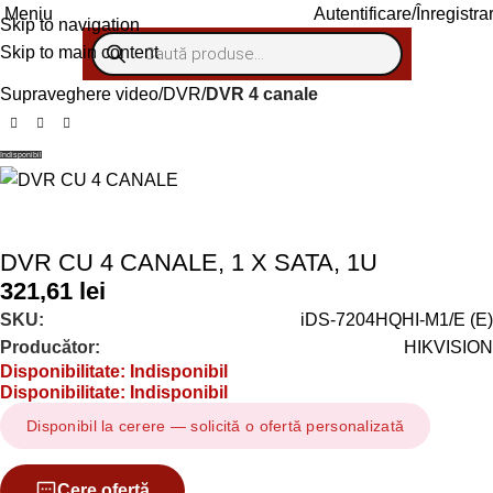
Meniu
Autentificare/Înregistra
Skip to navigation
Skip to main content
Supraveghere video
DVR
DVR 4 canale
Indisponibil
Livrare gratuită peste 1000 lei (fără TVA)
DVR CU 4 CANALE, 1 X SATA, 1U
321,61
lei
SKU:
iDS-7204HQHI-M1/E (E)
Producător:
HIKVISION
Disponibilitate: Indisponibil
Disponibilitate: Indisponibil
Disponibil la cerere — solicită o ofertă personalizată
Cere ofertă