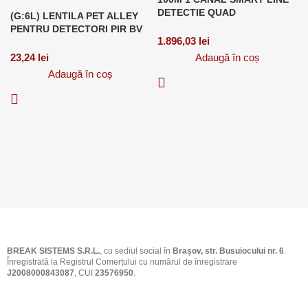
DETECTIE QUAD
(G:6L) LENTILA PET ALLEY
PENTRU DETECTORI PIR BV
1.896,03
lei
23,24
lei
Adaugă în coș
Adaugă în coș
BREAK SISTEMS S.R.L.
, cu sediul social în
Brașov, str. Busuiocului nr. 6
.
Înregistrată la Registrul Comerțului cu numărul de înregistrare
J2008000843087
, CUI
23576950
.​