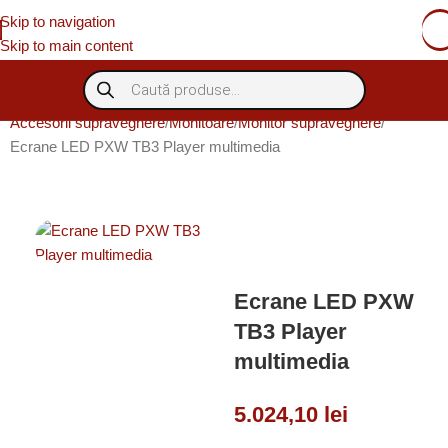
Skip to navigation
Skip to main content
Accesorii supraveghere
Monitoare
Monitor supraveghere
Ecrane LED PXW TB3 Player multimedia
Livrare gratuită peste
1000 lei (fără TVA)
Ecrane LED PXW
TB3 Player
multimedia
5.024,10
lei